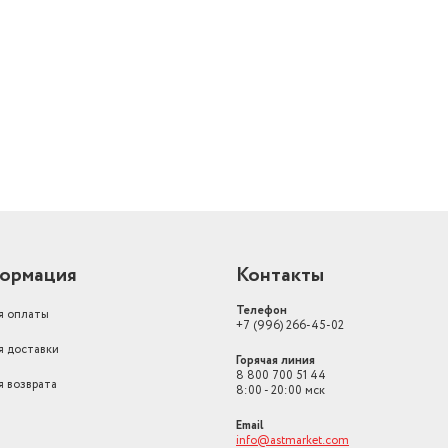
й
ормация
Контакты
Телефон
я оплаты
+7 (996) 266-45-02
я доставки
Горячая линия
8 800 700 51 44
я возврата
8:00 - 20:00 мск
Email
info@astmarket.com