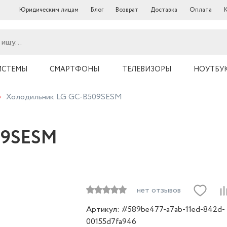
Юридическим лицам
Блог
Возврат
Доставка
Оплата
ИСТЕМЫ
СМАРТФОНЫ
ТЕЛЕВИЗОРЫ
НОУТБУ
Холодильник LG GC-B509SESM
09SESM
нет отзывов
Артикул: #589be477-a7ab-11ed-842d-
00155d7fa946