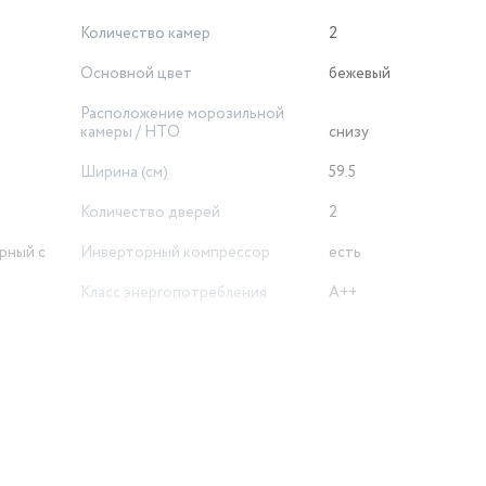
Количество камер
2
Основной цвет
бежевый
Расположение морозильной
камеры / НТО
снизу
Ширина (см)
59.5
Количество дверей
2
рный с
Инверторный компрессор
есть
Класс энергопотребления
A++