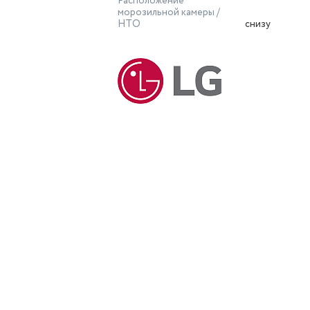
Расположение
морозильной камеры /
НТО
снизу