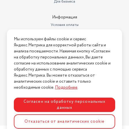
Для бизнеса
Максимальный уровень шума
36
Информация
Индикация
открытой двери – звуковая
Условия оплаты
Климатический класс
ST +18°C / +38°C
Условия доставки
Мы используем файлы cookie и сервис
Дисплей
есть
Условия возврата
Яндекс.Метрика для корректной работы сайта и
Нашли ошибку на сайте?
Напишите нам
.
Зона свежести
Да
анализа посещаемости. Нажимая кнопку «Согласен
на обработку персональных данных», Вы даете
2026 © Интернет-магазин "АстМаркет". У нас есть всё!
Антибактериальное покрытие
есть
согласие на использование аналитических cookie и
обработку данных с помощью сервиса
Уровень шума (дБ)
36
Яндекс.Метрика. Вы можете отказаться от
аналитических cookie и оставить только
Политика конфиденциальности
Бренд
LG
необходимые cookie.
Подробнее
.
Морозильная камера
снизу
Согласен на обработку персональных
Тип управления
Электронное
данных
Хладагент
R600a
Разработка сайта
ASTDESIGN
Отказаться от аналитических cookie
Объем морозильной камеры
107