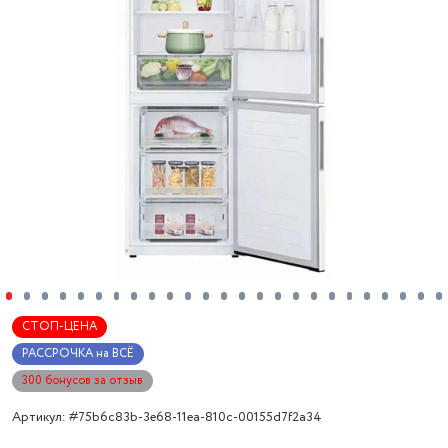
СТОП-ЦЕНА
РАССРОЧКА на ВСЁ
300 бонусов за отзыв
Артикул: #75b6c83b-3e68-11ea-810c-00155d7f2a34