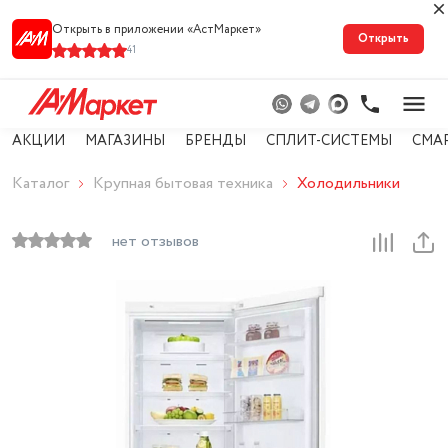
Открыть в приложении «АстМарке‪т‬»
Открыть
41
АКЦИИ
МАГАЗИНЫ
БРЕНДЫ
СПЛИТ-СИСТЕМЫ
СМА
Каталог
Крупная бытовая техника
Холодильники
нет отзывов