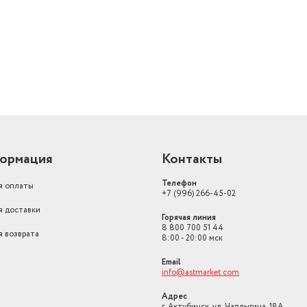
й
Открывание дверей
В стороны
Размеры, мм (ШхГхВ)
910х730х1770
Вес с учетом упаковки
94000
Автономное сохранение холода
(ч)
24
ормация
Контакты
Телефон
я оплаты
+7 (996) 266-45-02
я доставки
Горячая линия
8 800 700 51 44
я возврата
8:00 - 20:00 мск
Email
info@astmarket.com
Адрес
г. Ахтубинск, ул. Чаплыгина, 18А