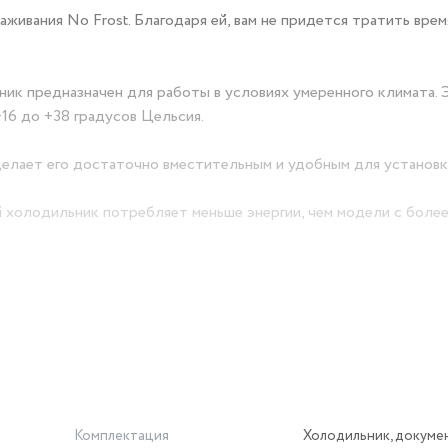
ивания No Frost. Благодаря ей, вам не придется тратить врем
ник предназначен для работы в условиях умеренного климата. Э
16 до +38 градусов Цельсия.
елает его достаточно вместительным и удобным для установки
й холодильник потребляет меньше энергии, чем модели с более
а счетах за электроэнергию.
ете надежное и функциональное устройство для хранения пр
 экономить на электроэнергии.
Комплектация
Холодильник, докуме