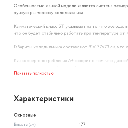
Особенностью данной модели является система размораж
ручную разморозку холодильника.
Климатический класс ST указывает на то, что холодиль
что он будет стабильно работать при температуре от +
Габариты холодильника составляют 91х177х73 см, что д
Класс энергопотребления A+ говорит о том, что данны
классом энергопотребления. Это позволяет экономить н
Показать полностью
Выбирая холодильник LERAN SBS 580 BG NF, вы получа
которое поможет вам поддерживать порядок на кухне и
Характеристики
Основные
Высота (см)
177