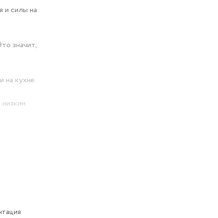
я и силы на
то значит,
 на кухне.
 низким
одуктов,
нтация