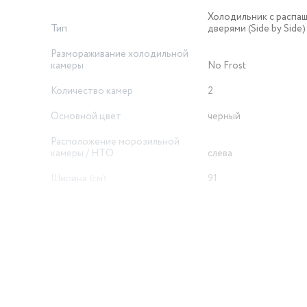
Холодильник с распа
Тип
дверями (Side by Side)
Размораживание холодильной
камеры
No Frost
Количество камер
2
Основной цвет
черный
Расположение морозильной
камеры / НТО
слева
Ширина (см)
91
Количество дверей
2
Инверторный компрессор
нет
Класс энергопотребления
A+
Вес товара в упаковке, (кг)
90
Глубина, см
73