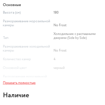
Основные
Высота (см)
180
Размораживание морозильной
камеры
No Frost
Холодильник с распашными
Тип
дверями (Side by Side)
Размораживание холодильной
камеры
No Frost
Количество камер
4
Основной цвет
черный
Расположение морозильной
камеры / НТО
снизу
Показать полностью
Ширина (см)
79
Наличие
Количество дверей
4