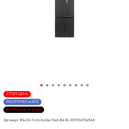
СТОП-ЦЕНА
РАССРОЧКА на ВСЁ
300 бонусов за отзыв
Артикул: #4c0c7ccb-b2da-11ed-843b-00155d7fa946