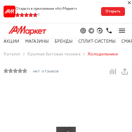
Открыть в приложении «АстМарке‪т‬»
Открыть
41
АКЦИИ
МАГАЗИНЫ
БРЕНДЫ
СПЛИТ-СИСТЕМЫ
СМА
Каталог
Крупная бытовая техника
Холодильники
нет отзывов