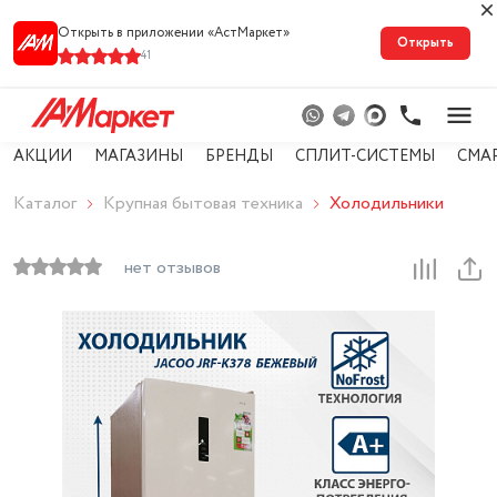
Открыть в приложении «АстМарке‪т‬»
Открыть
41
АКЦИИ
МАГАЗИНЫ
БРЕНДЫ
СПЛИТ-СИСТЕМЫ
СМА
Каталог
Крупная бытовая техника
Холодильники
нет отзывов