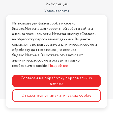
Объем холодильной камеры
240 л
Информация
Условия оплаты
Общий объем (л)
378
Условия доставки
Холодильник 1 шт. Стеклянные
Мы используем файлы cookie и сервис
Условия возврата
полки 4 шт., пластиковый ящик
Яндекс.Метрика для корректной работы сайта и
для фруктов и овощей 1 шт.,
Нашли ошибку на сайте?
Напишите нам
.
Комплектация
пластиковый я
анализа посещаемости. Нажимая кнопку «Согласен
на обработку персональных данных», Вы даете
2026 © Интернет-магазин "АстМаркет". У нас есть всё!
Тип
компрессорный
согласие на использование аналитических cookie и
обработку данных с помощью сервиса
Размораживание холодильной
Яндекс.Метрика. Вы можете отказаться от
камеры
No Frost
аналитических cookie и оставить только
Политика конфиденциальности
необходимые cookie.
Подробнее
.
Количество камер
2
Основной цвет
бежевый
Согласен на обработку персональных
данных
Расположение морозильной
камеры / НТО
снизу
Разработка сайта
ASTDESIGN
Отказаться от аналитических cookie
Ширина (см)
60
Количество дверей
2