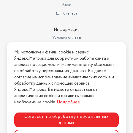
Дополнительные функции
защита от детей
Блог
Для бизнеса
Вес
78 кг
Климатический класс
N, SN, ST
Информация
Мощность замораживания
12 кг/сут
Условия оплаты
Условия доставки
Объем морозильной камеры
165 л
Мы используем файлы cookie и сервис
Условия возврата
Яндекс.Метрика для корректной работы сайта и
Количество компрессоров
1
Нашли ошибку на сайте?
Напишите нам
.
анализа посещаемости. Нажимая кнопку «Согласен
Энергопотребление
376 кВтч/год
на обработку персональных данных», Вы даете
2026 © Интернет-магазин "АстМаркет". У нас есть всё!
согласие на использование аналитических cookie и
Материал полок
стекло
обработку данных с помощью сервиса
Яндекс.Метрика. Вы можете отказаться от
Тип управления
электронное
аналитических cookie и оставить только
Политика конфиденциальности
необходимые cookie.
Подробнее
.
Особенности конструкции
дисплей
суперзаморозка,
Согласен на обработку персональных
Режимы
суперохлаждение
данных
Управление со смартфона
нет
Разработка сайта
ASTDESIGN