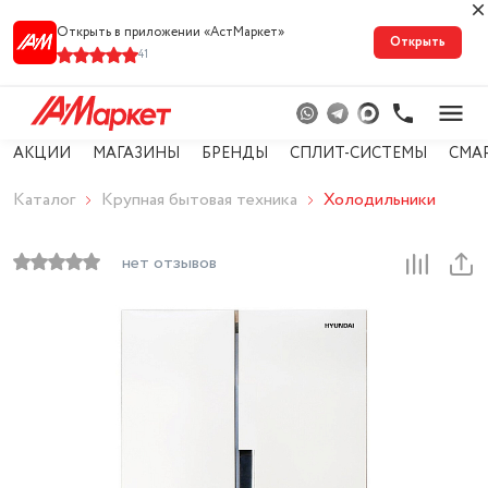
Открыть в приложении «АстМарке‪т‬»
Открыть
41
АКЦИИ
МАГАЗИНЫ
БРЕНДЫ
СПЛИТ-СИСТЕМЫ
СМА
Каталог
Крупная бытовая техника
Холодильники
нет отзывов