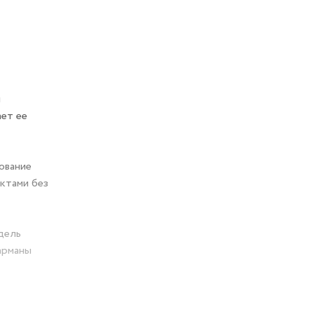
м
ает ее
ование
ктами без
дель
арманы