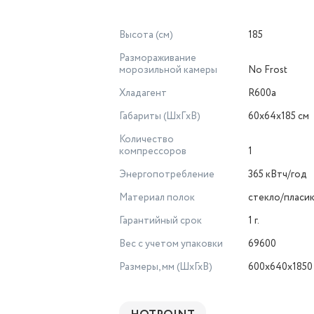
Высота (см)
185
Размораживание
морозильной камеры
No Frost
Хладагент
R600a
Габариты (ШxГxВ)
60х64х185 см
Количество
компрессоров
1
Энергопотребление
365 кВтч/год
Материал полок
стекло/пласи
Гарантийный срок
1 г.
Вес с учетом упаковки
69600
Размеры, мм (ШхГхВ)
600х640х1850