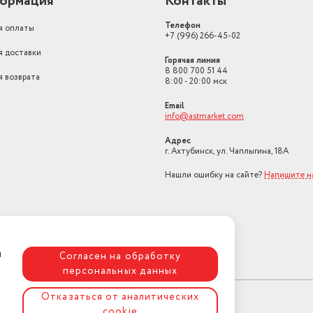
ормация
Контакты
морозильном отделении
3
Телефон
я оплаты
Вес товара в упаковке, (кг)
65.5
+7 (996) 266-45-02
я доставки
Глубина, см
64
Горячая линия
8 800 700 51 44
я возврата
Возможность перевешивания
8:00 - 20:00 мск
двери
есть
Email
info@astmarket.com
Адрес
г. Ахтубинск, ул. Чаплыгина, 18А
Нашли ошибку на сайте?
Напишите н
я
Согласен на обработку
персональных данных
Отказаться от аналитических
cookie