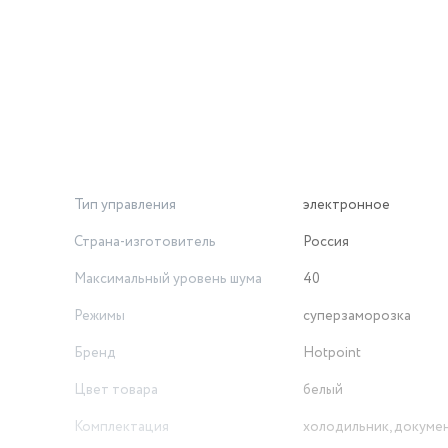
для всех продуктов.
и.
й организации хранения.
четание стиля, надежности и передовых технологий. Выбирай
Тип управления
электронное
Страна-изготовитель
Россия
Максимальный уровень шума
40
Режимы
суперзаморозка
Бренд
Hotpoint
Цвет товара
белый
Комплектация
холодильник, докуме