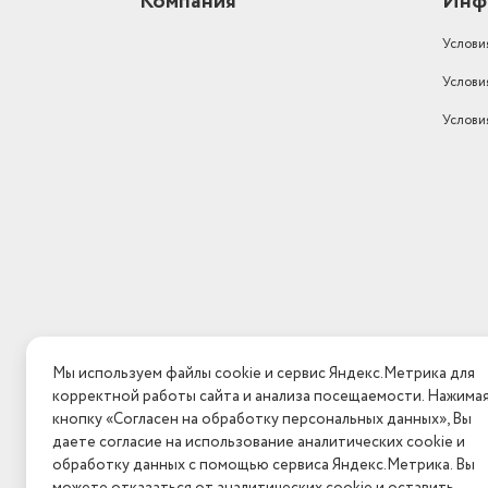
Компания
Инф
Индикация
температуры
Услови
Климатический класс
N, SN, ST
Услови
Зона свежести
нет
Услови
Уровень шума (дБ)
40
Мы используем файлы cookie и сервис Яндекс.Метрика для
корректной работы сайта и анализа посещаемости. Нажима
кнопку «Согласен на обработку персональных данных», Вы
даете согласие на использование аналитических cookie и
обработку данных с помощью сервиса Яндекс.Метрика. Вы