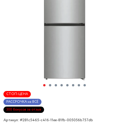
СТОП-ЦЕНА
РАССРОЧКА на ВСЁ
300 бонусов за отзыв
Артикул: #281c5465-c416-11ee-81fb-005056b757db