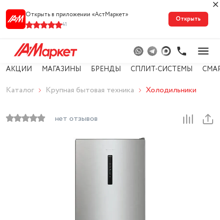
Открыть в приложении «АстМарке‪т‬»
Открыть
41
АКЦИИ
МАГАЗИНЫ
БРЕНДЫ
СПЛИТ-СИСТЕМЫ
СМА
Каталог
Крупная бытовая техника
Холодильники
нет отзывов