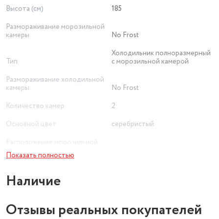
Высота (см)
185
Размораживание морозильной
камеры
No Frost
Холодильник полноразмерный
Тип
с морозильной камерой
Размораживание холодильной
камеры
No Frost
Количество камер
2
Основной цвет
серебристый
Расположение морозильной
камеры / НТО
снизу
Показать полностью
Ширина (см)
60
Наличие
Количество дверей
2
Инверторный компрессор
Отзывы реальных покупателей
есть