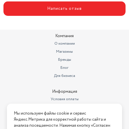
Морозильная камера
снизу
Написать отзыв
Тип управления
электромеханическое
Особенности конструкции
перевешиваемые двери
Компания
Ширина
58 см
О компании
изменился класс
Магазины
энергопотребления,
предыдущие модели имеют
Бренды
Дополнительная информация
класс А
Блог
Глубина
61 см
Для бизнеса
Объем холодильной камеры
225 л
Информация
Вес
72 кг
Условия оплаты
Общий объем (л)
365 л
Условия доставки
Мы используем файлы cookie и сервис
Условия возврата
Уровень шума
41 дБ
Яндекс.Метрика для корректной работы сайта и
Нашли ошибку на сайте?
Напишите нам
.
анализа посещаемости. Нажимая кнопку «Согласен
Холодильник полноразмерный