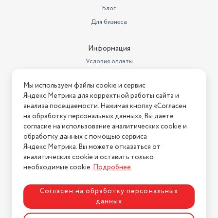
Блог
Количество компрессоров
1
Для бизнеса
Минимальная температура в
морозильной камере
-18
Информация
Цвет товара
темно-серый
Условия оплаты
Условия доставки
Комплектация
холодильник, документация
Мы используем файлы cookie и сервис
Условия возврата
Яндекс.Метрика для корректной работы сайта и
Тип
компрессорный
Нашли ошибку на сайте?
Напишите нам
.
анализа посещаемости. Нажимая кнопку «Согласен
Размораживание холодильной
на обработку персональных данных», Вы даете
2026 © Интернет-магазин "АстМаркет". У нас есть всё!
камеры
капельная система
согласие на использование аналитических cookie и
обработку данных с помощью сервиса
Количество камер
2
Яндекс.Метрика. Вы можете отказаться от
аналитических cookie и оставить только
Политика конфиденциальности
Основной цвет
графитовый
необходимые cookie.
Подробнее
.
Расположение морозильной
камеры / НТО
сверху
Согласен на обработку персональных
данных
Ширина (см)
57.4
Разработка сайта
ASTDESIGN