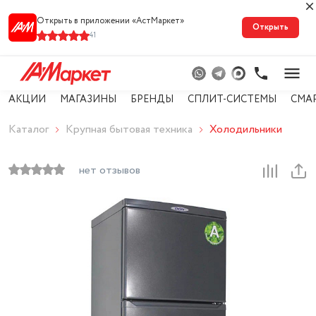
Открыть в приложении «АстМарке‪т‬»
Открыть
41
АКЦИИ
МАГАЗИНЫ
БРЕНДЫ
СПЛИТ-СИСТЕМЫ
СМА
Каталог
Крупная бытовая техника
Холодильники
нет отзывов