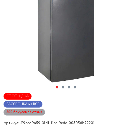
СТОП-ЦЕНА
РАССРОЧКА на ВСЁ
300 бонусов за отзыв
Артикул: #9ced9a59-31d1-11ee-9edc-005056b72201