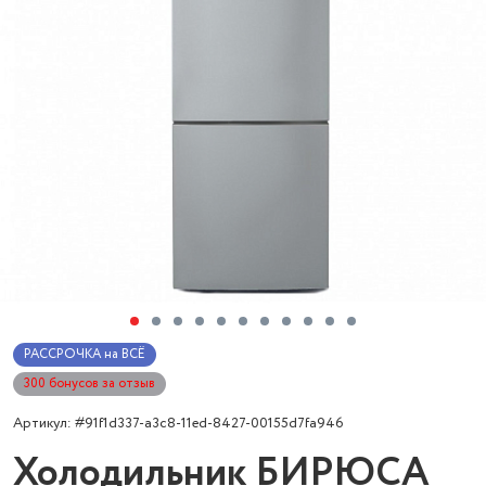
РАССРОЧКА на ВСЁ
300 бонусов за отзыв
Артикул: #91f1d337-a3c8-11ed-8427-00155d7fa946
Холодильник БИРЮСА