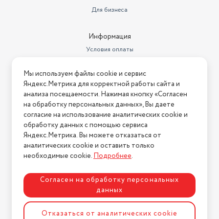
Для бизнеса
Материал полок
стекло
Цвет
серый
Информация
Условия оплаты
Цвет товара
серый металлик
Условия доставки
Минимальная температура в
Мы используем файлы cookie и сервис
морозильной камере
Условия возврата
-18
Яндекс.Метрика для корректной работы сайта и
Нашли ошибку на сайте?
Напишите нам
.
анализа посещаемости. Нажимая кнопку «Согласен
Комплектация
Холодильник, документация
на обработку персональных данных», Вы даете
2026 © Интернет-магазин "АстМаркет". У нас есть всё!
Тип
компрессорный
согласие на использование аналитических cookie и
обработку данных с помощью сервиса
Размораживание холодильной
Яндекс.Метрика. Вы можете отказаться от
камеры
ручное
аналитических cookie и оставить только
Политика конфиденциальности
необходимые cookie.
Подробнее
.
Количество камер
2
Основной цвет
серый
Согласен на обработку персональных
данных
Расположение морозильной
камеры / НТО
снизу
Разработка сайта
ASTDESIGN
Отказаться от аналитических cookie