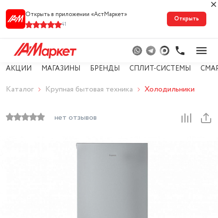
Открыть в приложении «АстМарке‪т‬»
Открыть
41
АКЦИИ
МАГАЗИНЫ
БРЕНДЫ
СПЛИТ-СИСТЕМЫ
СМА
Каталог
Крупная бытовая техника
Холодильники
нет отзывов