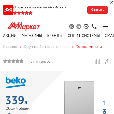
Открыть в приложении «АстМарке‪т‬»
Открыть
41
АКЦИИ
МАГАЗИНЫ
БРЕНДЫ
СПЛИТ-СИСТЕМЫ
СМА
Каталог
Крупная бытовая техника
Холодильники
нет отзывов