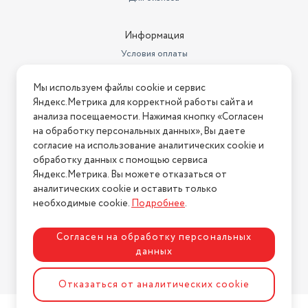
Стандарты HDTV
5 лет
Морозильная камера
снизу
Информация
Условия оплаты
Тип управления
механическое
Условия доставки
Хладагент
R600a
Мы используем файлы cookie и сервис
Условия возврата
Яндекс.Метрика для корректной работы сайта и
Количество компрессоров
1
Нашли ошибку на сайте?
Напишите нам
.
анализа посещаемости. Нажимая кнопку «Согласен
на обработку персональных данных», Вы даете
Энергопотребление
278 кВтч/год
2026 © Интернет-магазин "АстМаркет". У нас есть всё!
согласие на использование аналитических cookie и
Материал полок
стекло
обработку данных с помощью сервиса
Яндекс.Метрика. Вы можете отказаться от
Цвет товара
серебристый
аналитических cookie и оставить только
Политика конфиденциальности
необходимые cookie.
Подробнее
.
Глубина (см)
60
холодильник; упаковка;
Согласен на обработку персональных
Комплектация
документация
данных
Тип
компрессорный
Разработка сайта
ASTDESIGN
Отказаться от аналитических cookie
Размораживание холодильной