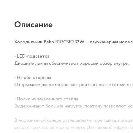
Описание
Холодильник Beko B1RCSK332W — двухкамерная модель
• LED-подсветка
Диодные лампы обеспечивают хороший обзор внутри.
• На обе стороны
Открывание двери можно настроить в соответствии с п
• Полки из закаленного стекла
Выдерживают большие нагрузки, поэтому позволяют ус
В морозильной камере размещены четыре ящика, произв
высоту трех полок можно менять. Для овощей и фрукто