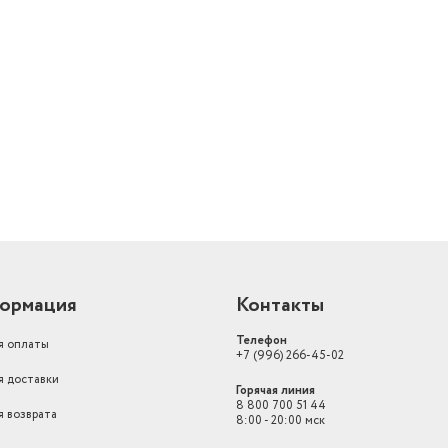
Полезный объем
331
Индикация открытой двери
звуковая
Гарантийный срок
2 года
Ширина предмета
54
Высота предмета
201
Модель
B1RCSK332W
Размеры, мм (ШхГхВ)
544х600х2010
Вес с учетом упаковки
60400
ормация
Контакты
Автономное сохранение холода
(ч)
18
Телефон
я оплаты
Ставка НДС
22
+7 (996) 266-45-02
я доставки
Горячая линия
Особенности конструкции
8 800 700 51 44
холодильника
С морозильной камер
я возврата
8:00 - 20:00 мск
Количество ящиков в