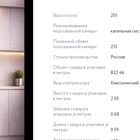
Высота (см)
201
Размораживание
морозильной камеры
капельная си
Полезный объем
холодильной камеры
213
Страна производства
Россия
Объем товара в упаковке,
в литрах
822.46
Вид компрессора
Классический
Высота товара в упаковке,
в метрах
2.05
Ширина товара в
упаковке, в метрах
0.68
Длина товара в упаковке, в
метрах
0.59