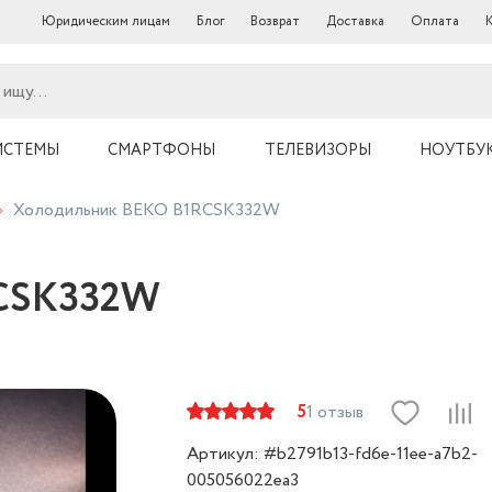
Юридическим лицам
Блог
Возврат
Доставка
Оплата
ИСТЕМЫ
СМАРТФОНЫ
ТЕЛЕВИЗОРЫ
НОУТБУ
Холодильник BEKO B1RCSK332W
RCSK332W
5
1 отзыв
Артикул: #b2791b13-fd6e-11ee-a7b2-
005056022ea3