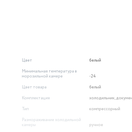
асов.
ью скрытой ручки. Внутренние стенки холодильника снабжены
 микробов и бактерий. Устройство характеризуется малым р
, поэтому уровень шума не превышает 39 дБ. Управление обес
чка для льда.
Цвет
белый
Минимальная температура в
морозильной камере
-24
Цвет товара
белый
Комплектация
холодильник, докуме
Тип
компрессорный
Размораживание холодильной
камеры
ручное