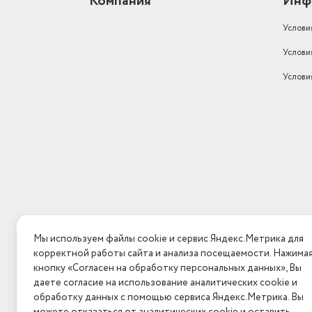
Компания
Инф
Количество полок на двери
холодильной камеры
4
Услови
Тип холодильника
с морозильной камерой
Услови
Полезный объем морозильной
камеры
159
Услови
Мощность замораживания
7.2 кг/сут
Страна-изготовитель
Беларусь
Максимальный уровень шума
39
Особенности конструкции
перевешиваемые двери
Режимы
суперзаморозка
Климатический класс
N (от +16 до +32 C)
Мы используем файлы cookie и сервис Яндекс.Метрика для
корректной работы сайта и анализа посещаемости. Нажима
Зона свежести
Да
кнопку «Согласен на обработку персональных данных», Вы
Бренд
Атлант
даете согласие на использование аналитических cookie и
обработку данных с помощью сервиса Яндекс.Метрика. Вы
Голосовой помощник
62.9 см