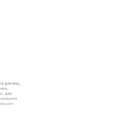
лезный
для
ой, что
ном месте
а для яиц,
нка,
к; две
озильном
дильном
 76 кг.