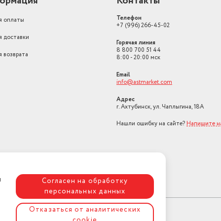
ормация
Контакты
Расположение морозильной
камеры / НТО
снизу
Телефон
я оплаты
+7 (996) 266-45-02
Ширина (см)
59.5
я доставки
Горячая линия
Количество дверей
2
8 800 700 51 44
я возврата
8:00 - 20:00 мск
Инверторный компрессор
нет
Email
Класс энергопотребления
A+
info@astmarket.com
Тип освещения
светодиодная лампа
Адрес
г. Ахтубинск, ул. Чаплыгина, 18А
Тип компрессора
стандартный
Нашли ошибку на сайте?
Напишите н
Объем зоны свежести
19
Вес товара в упаковке, (кг)
76
Глубина, см
59.5
я
Согласен на обработку
Полезный объем
364
персональных данных
Общий объем холодильника
378
Отказаться от аналитических
cookie