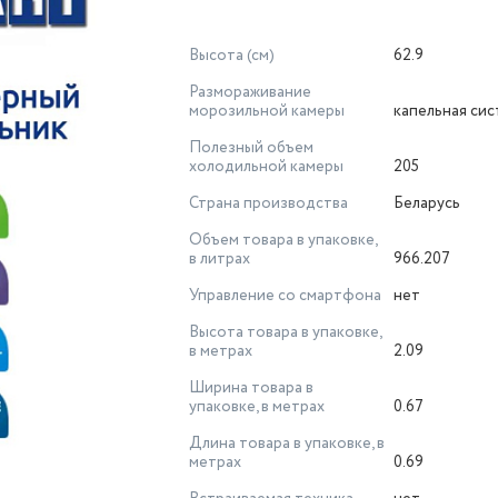
Высота (см)
62.9
Размораживание
морозильной камеры
капельная си
Полезный объем
холодильной камеры
205
Страна производства
Беларусь
Объем товара в упаковке,
в литрах
966.207
Управление со смартфона
нет
Высота товара в упаковке,
в метрах
2.09
Ширина товара в
упаковке, в метрах
0.67
Длина товара в упаковке, в
метрах
0.69