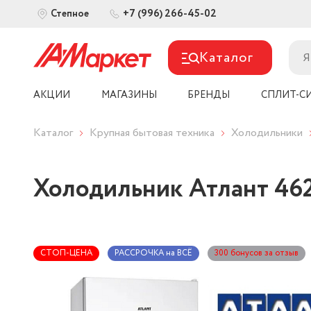
+7 (996) 266-45-02
Степное
Каталог
АКЦИИ
МАГАЗИНЫ
БРЕНДЫ
СПЛИТ-С
Каталог
Крупная бытовая техника
Холодильники
Холодильник Атлант 462
СТОП-ЦЕНА
РАССРОЧКА на ВСЁ
300 бонусов за отзыв