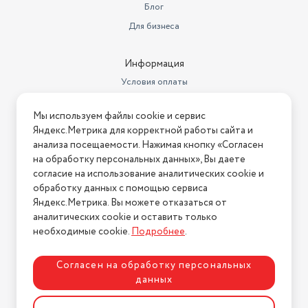
индикация температуры,
Блог
Дополнительные функции
защита от детей
Для бизнеса
Стандарты HDTV
5 лет
Информация
Морозильная камера
снизу
Условия оплаты
Тип управления
электронное
Условия доставки
Мы используем файлы cookie и сервис
Объем морозильной камеры
104 л
Условия возврата
Яндекс.Метрика для корректной работы сайта и
Нашли ошибку на сайте?
Напишите нам
.
Количество компрессоров
1
анализа посещаемости. Нажимая кнопку «Согласен
на обработку персональных данных», Вы даете
2026 © Интернет-магазин "АстМаркет". У нас есть всё!
Энергопотребление
394.2 кВтч/год
согласие на использование аналитических cookie и
обработку данных с помощью сервиса
Материал полок
стекло
Яндекс.Метрика. Вы можете отказаться от
аналитических cookie и оставить только
Политика конфиденциальности
Линейка
PREMIUM 44 Serie
необходимые cookie.
Подробнее
.
Вес
78 кг
Согласен на обработку персональных
Минимальная температура в
данных
морозильной камере
-18
Разработка сайта
ASTDESIGN