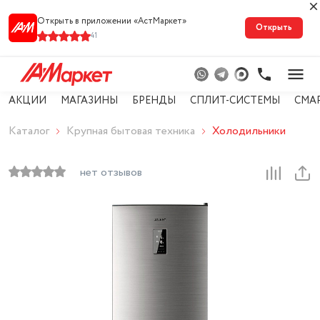
Открыть в приложении «АстМарке‪т‬»
Открыть
41
АКЦИИ
МАГАЗИНЫ
БРЕНДЫ
СПЛИТ-СИСТЕМЫ
СМА
Каталог
Крупная бытовая техника
Холодильники
нет отзывов