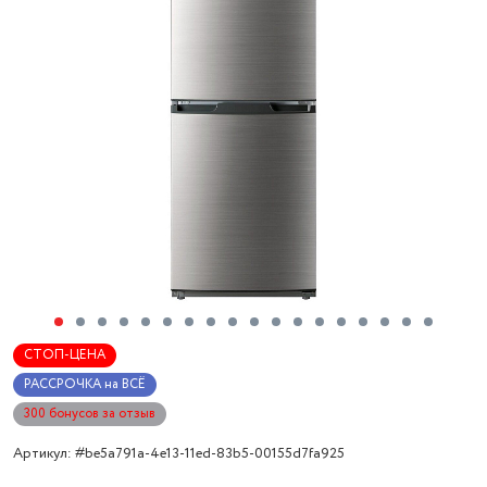
СТОП-ЦЕНА
РАССРОЧКА на ВСЁ
300 бонусов за отзыв
Артикул: #be5a791a-4e13-11ed-83b5-00155d7fa925