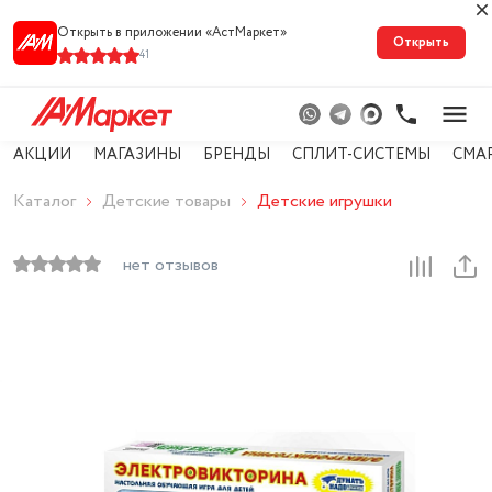
Открыть в приложении «АстМарке‪т‬»
Открыть
41
АКЦИИ
МАГАЗИНЫ
БРЕНДЫ
СПЛИТ-СИСТЕМЫ
СМА
Каталог
Детские товары
Детские игрушки
нет отзывов