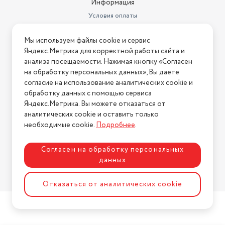
Информация
Условия оплаты
Условия доставки
Мы используем файлы cookie и сервис
Условия возврата
Яндекс.Метрика для корректной работы сайта и
Нашли ошибку на сайте?
Напишите нам
.
анализа посещаемости. Нажимая кнопку «Согласен
на обработку персональных данных», Вы даете
2026 © Интернет-магазин "АстМаркет". У нас есть всё!
согласие на использование аналитических cookie и
обработку данных с помощью сервиса
Яндекс.Метрика. Вы можете отказаться от
аналитических cookie и оставить только
Политика конфиденциальности
необходимые cookie.
Подробнее
.
Согласен на обработку персональных
данных
Разработка сайта
ASTDESIGN
Отказаться от аналитических cookie