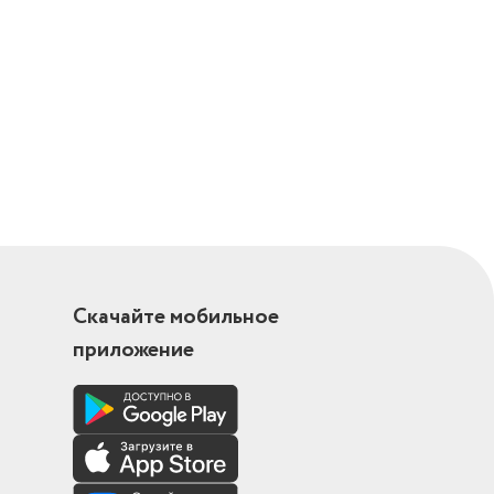
атуры,
чки,
ыпечка
Скачайте мобильное
приложение