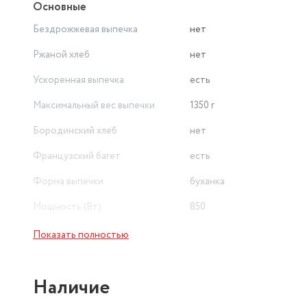
Основные
Бездрожжевая выпечка
нет
Ржаной хлеб
нет
Ускоренная выпечка
есть
Максимальный вес выпечки
1350 г
Бородинский хлеб
нет
Французский багет
есть
Форма выпечки
буханка
Мощность (Вт)
850
Безглютеновая выпечка
есть
Показать полностью
Количество программ выпечки
16
Наличие
Вес товара в упаковке, (кг)
7.75