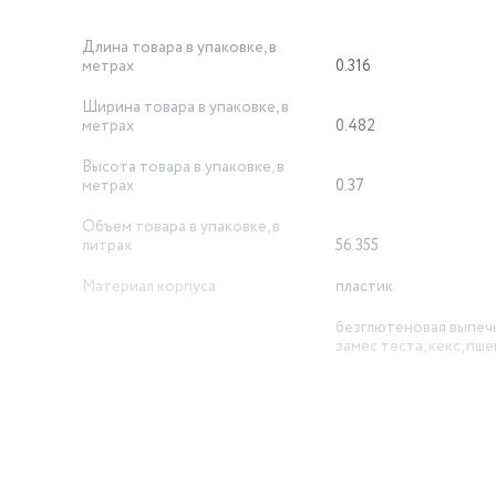
Длина товара в упаковке, в
метрах
0.316
Ширина товара в упаковке, в
метрах
0.482
Высота товара в упаковке, в
метрах
0.37
Объем товара в упаковке, в
литрах
56.355
Материал корпуса
пластик
безглютеновая выпечк
замес теста, кекс, пш
хлеб, сладкая выпечка,
Программы
французский багет
Диспенсер
нет
Безопасность
защита от перегрева