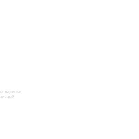
а, варенье,
еничный