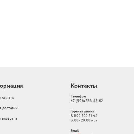
выбор цвета корочки,
поддержание темпер
й
регулировка веса выпе
Дополнительная информация
таймер, ускоренная в
Число тестомешателей
2
ормация
Контакты
Телефон
я оплаты
+7 (996) 266-45-02
я доставки
Горячая линия
8 800 700 51 44
я возврата
8:00 - 20:00 мск
Email