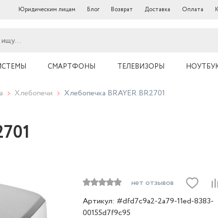
Юридическим лицам
Блог
Возврат
Доставка
Оплата
ИСТЕМЫ
СМАРТФОНЫ
ТЕЛЕВИЗОРЫ
НОУТБУ
а
Хлебопечи
Хлебопечка BRAYER BR2701
2701
нет отзывов
Артикул: #dfd7c9a2-2a79-11ed-8383-
00155d7f9c95