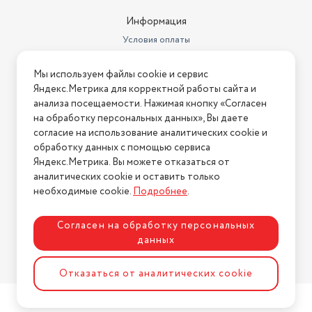
Дополнительные функции
выпечка
Информация
Материал корпуса
пластик
Условия оплаты
Число тестомешателей
1
Условия доставки
Мы используем файлы cookie и сервис
Условия возврата
Яндекс.Метрика для корректной работы сайта и
Нашли ошибку на сайте?
Напишите нам
.
анализа посещаемости. Нажимая кнопку «Согласен
на обработку персональных данных», Вы даете
2026 © Интернет-магазин "АстМаркет". У нас есть всё!
согласие на использование аналитических cookie и
обработку данных с помощью сервиса
Яндекс.Метрика. Вы можете отказаться от
аналитических cookie и оставить только
Политика конфиденциальности
необходимые cookie.
Подробнее
.
Согласен на обработку персональных
данных
Разработка сайта
ASTDESIGN
Отказаться от аналитических cookie