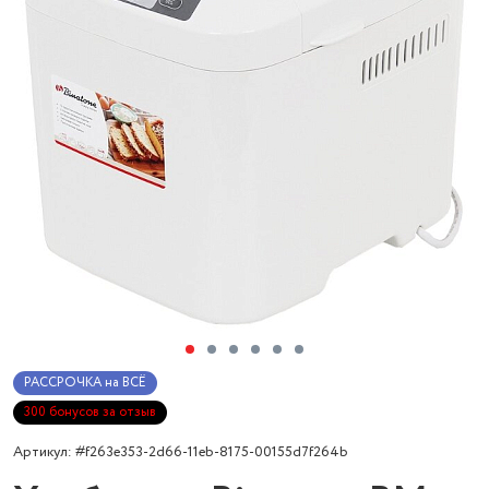
РАССРОЧКА на ВСЁ
300 бонусов за отзыв
Артикул: #f263e353-2d66-11eb-8175-00155d7f264b