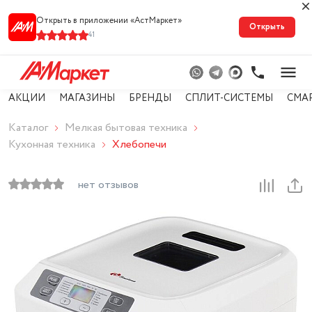
Открыть в приложении «АстМарке‪т‬»
Открыть
41
АКЦИИ
МАГАЗИНЫ
БРЕНДЫ
СПЛИТ-СИСТЕМЫ
СМА
Каталог
Мелкая бытовая техника
Кухонная техника
Хлебопечи
нет отзывов