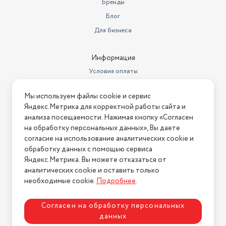
Бренды
Блог
Для бизнеса
Информация
Условия оплаты
Условия доставки
Мы используем файлы cookie и сервис
Условия возврата
Яндекс.Метрика для корректной работы сайта и
Нашли ошибку на сайте?
Напишите нам
.
анализа посещаемости. Нажимая кнопку «Согласен
на обработку персональных данных», Вы даете
2026 © Интернет-магазин "АстМаркет". У нас есть всё!
согласие на использование аналитических cookie и
обработку данных с помощью сервиса
Яндекс.Метрика. Вы можете отказаться от
аналитических cookie и оставить только
Политика конфиденциальности
необходимые cookie.
Подробнее
.
Согласен на обработку персональных
данных