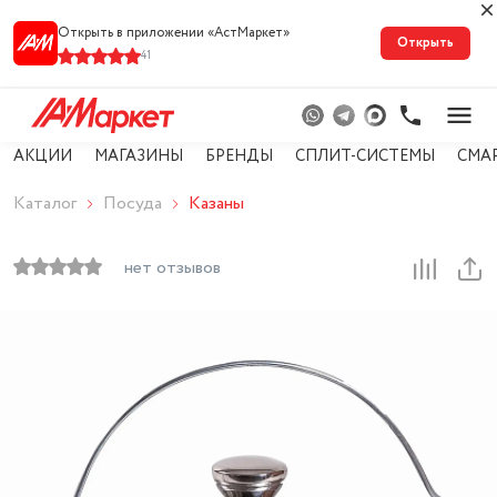
Открыть в приложении «АстМарке‪т‬»
Открыть
41
АКЦИИ
МАГАЗИНЫ
БРЕНДЫ
СПЛИТ-СИСТЕМЫ
СМА
Каталог
Посуда
Казаны
нет отзывов