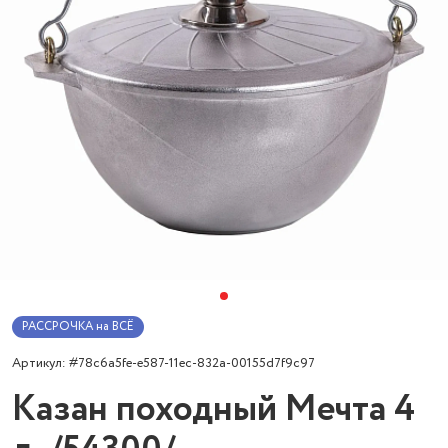
РАССРОЧКА на ВСЁ
Артикул: #78c6a5fe-e587-11ec-832a-00155d7f9c97
Казан походный Мечта 4