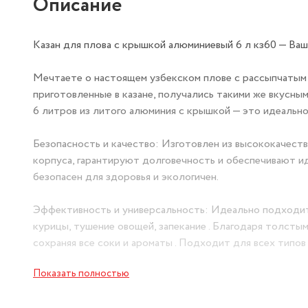
Описание
Казан для плова с крышкой алюминиевый 6 л кз60 — Ваш
Мечтаете о настоящем узбекском плове с рассыпчатым 
приготовленные в казане, получались такими же вкусным
6 литров из литого алюминия с крышкой — это идеальн
Безопасность и качество: Изготовлен из высококачест
корпуса, гарантируют долговечность и обеспечивают и
безопасен для здоровья и экологичен.
Эффективность и универсальность: Идеально подходит 
курицы, тушение овощей, запекание . Благодаря толстым с
сохраняя все соки и ароматы . Подходит для всех типов 
Показать полностью
Экономичность и практичность: Посуда с нестареющим
обеспечивают безопасный перенос даже полного казана 