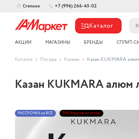
+7 (996) 266-45-02
Степное
Каталог
АКЦИИ
МАГАЗИНЫ
БРЕНДЫ
СПЛИТ-С
Каталог
Посуда
Казаны
Казан KUKMARA алюм 
Казан KUKMARA алюм л
РАССРОЧКА на ВСЁ
300 бонусов за отзыв