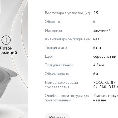
Вес товара в упаковке, (кг)
2.5
Объем, л
6
Материал
алюминий
Антипригарное покрытие
нет
Толщина дна
6 мм
Цвет
серебристый
Толщина стенок
4.5 мм
Объем казана
6 л
Номер декларации
РОСС RU Д-
соответствия
RU.РА01.В.131
Особенности посуды для
Мытье в посу
приготовления
машине