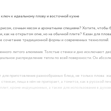
 ключ к идеальному плову и восточной кухне
рисом, сочным мясом и ароматными специями? Хотите, чтобы 
и, как на открытом огне, но на обычной плите? Казан для плов
ое сочетание традиционной формы и современных технологий.
венного литого алюминия. Толстые стенки и дно исключают д
деальное распределение тепла по всей поверхности. Он абсол
для приготовления разнообразных блюд, не только плова: жар
тенкам, пища в нём не пригорает, а томится, как в русской печ
плит, кроме индукционных, а также для использования в духовк
 дизайном и длительным сроком службы . Две удобные ручки 
. В комплект входит крышка, которая сохраняет тепло и уско