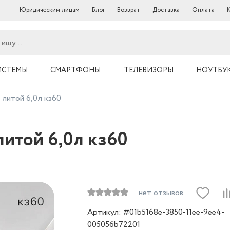
Юридическим лицам
Блог
Возврат
Доставка
Оплата
ИСТЕМЫ
СМАРТФОНЫ
ТЕЛЕВИЗОРЫ
НОУТБУ
литой 6,0л кз60
итой 6,0л кз60
нет отзывов
Артикул: #01b5168e-3850-11ee-9ee4-
005056b72201