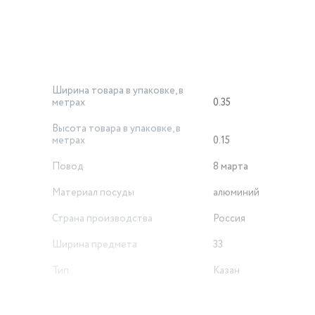
ительный помощник для создания настоящих кулинарных шедевр
 позволяя добиться того самого «печного» эффекта в условиях
Ширина товара в упаковке, в
метрах
0.35
Высота товара в упаковке, в
метрах
0.15
Повод
8 марта
Материал посуды
алюминий
Страна производства
Россия
Ширина предмета
33
Тип
Казан
Внутреннее покрытие
антипригарное
47/25