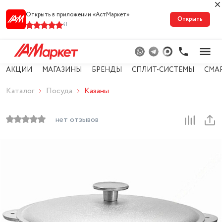
Открыть в приложении «АстМарке‪т‬»
Открыть
41
АКЦИИ
МАГАЗИНЫ
БРЕНДЫ
СПЛИТ-СИСТЕМЫ
СМА
Каталог
Посуда
Казаны
нет отзывов