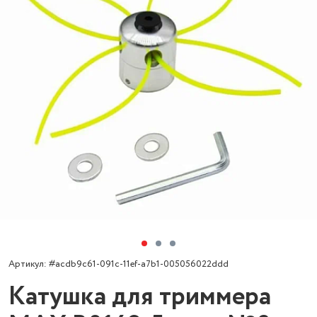
Артикул: #acdb9c61-091c-11ef-a7b1-005056022ddd
Катушка для триммера