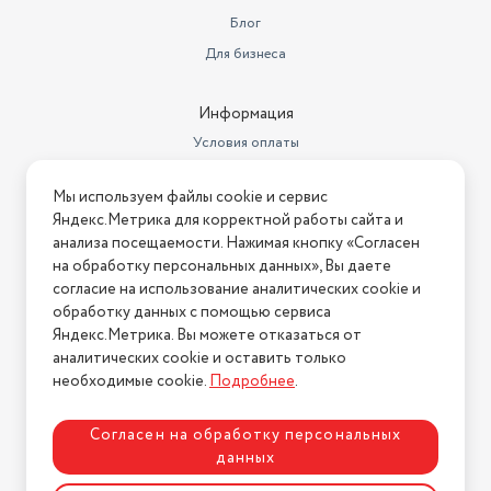
Блог
Для бизнеса
Информация
Условия оплаты
Условия доставки
Мы используем файлы cookie и сервис
Условия возврата
Яндекс.Метрика для корректной работы сайта и
Нашли ошибку на сайте?
Напишите нам
.
анализа посещаемости. Нажимая кнопку «Согласен
на обработку персональных данных», Вы даете
2026 © Интернет-магазин "АстМаркет". У нас есть всё!
согласие на использование аналитических cookie и
обработку данных с помощью сервиса
Яндекс.Метрика. Вы можете отказаться от
аналитических cookie и оставить только
Политика конфиденциальности
необходимые cookie.
Подробнее
.
Согласен на обработку персональных
данных
Разработка сайта
ASTDESIGN