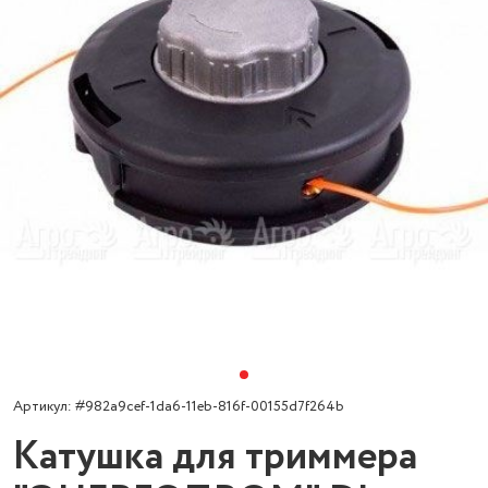
Артикул: #982a9cef-1da6-11eb-816f-00155d7f264b
Катушка для триммера