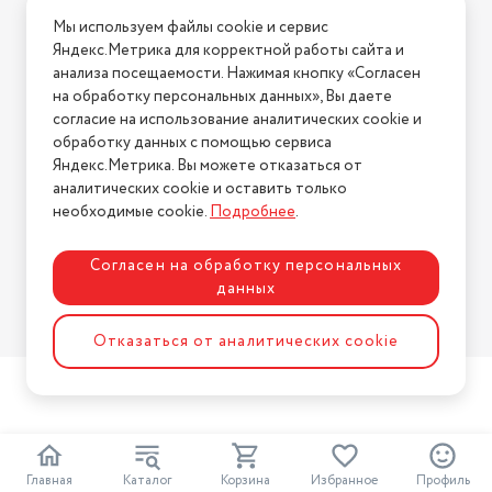
Условия доставки
Мы используем файлы cookie и сервис
Условия возврата
Яндекс.Метрика для корректной работы сайта и
Нашли ошибку на сайте?
Напишите нам
.
анализа посещаемости. Нажимая кнопку «Согласен
на обработку персональных данных», Вы даете
2026 © Интернет-магазин "АстМаркет". У нас есть всё!
согласие на использование аналитических cookie и
обработку данных с помощью сервиса
Яндекс.Метрика. Вы можете отказаться от
аналитических cookie и оставить только
Политика конфиденциальности
необходимые cookie.
Подробнее
.
Согласен на обработку персональных
данных
Разработка сайта
ASTDESIGN
Отказаться от аналитических cookie
Главная
Каталог
Корзина
Избранное
Профиль