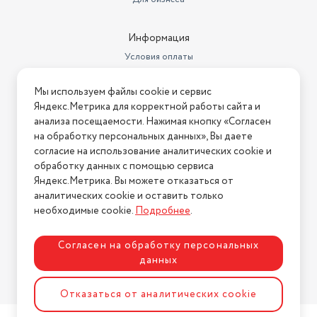
Информация
Условия оплаты
Условия доставки
Мы используем файлы cookie и сервис
Условия возврата
Яндекс.Метрика для корректной работы сайта и
Нашли ошибку на сайте?
Напишите нам
.
анализа посещаемости. Нажимая кнопку «Согласен
на обработку персональных данных», Вы даете
2026 © Интернет-магазин "АстМаркет". У нас есть всё!
согласие на использование аналитических cookie и
обработку данных с помощью сервиса
Яндекс.Метрика. Вы можете отказаться от
аналитических cookie и оставить только
Политика конфиденциальности
необходимые cookie.
Подробнее
.
Согласен на обработку персональных
данных
Разработка сайта
ASTDESIGN
Отказаться от аналитических cookie