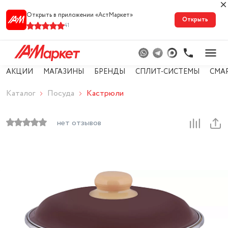
Открыть в приложении «АстМарке‪т‬»
Открыть
41
АКЦИИ
МАГАЗИНЫ
БРЕНДЫ
СПЛИТ-СИСТЕМЫ
СМА
Каталог
Посуда
Кастрюли
нет отзывов