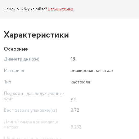
Нашли ошибку на сайте?
Напишите нам
.
Характеристики
Основные
Диаметр дна (см)
18
Материал
эмалированная сталь
Тип
кастрюля
Подходит для индукционных
плит
да
Вес товара в упаковке, (кг)
0.72
Длина товара в упаковке, в
метрах
0.232
Ширина товара в упаковке, в