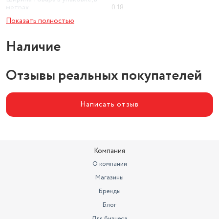
метрах
0.18
Показать полностью
Высота товара в упаковке, в
метрах
0.16
Наличие
Объем товара в упаковке, в
литрах
6.682
Отзывы реальных покупателей
Написать отзыв
Компания
О компании
Магазины
Бренды
Блог
Для бизнеса