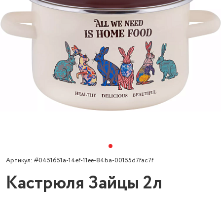
Артикул: #0451651a-14ef-11ee-84ba-00155d7fac7f
Кастрюля Зайцы 2л