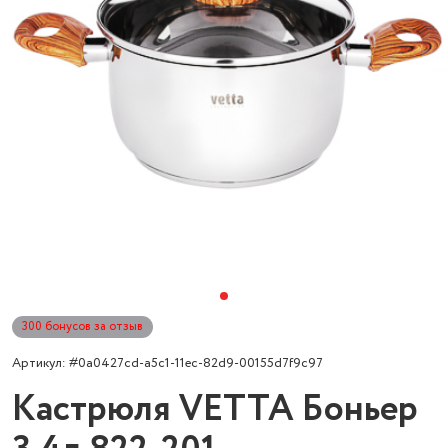
300 бонусов за отзыв
Артикул: #0a0427cd-a5c1-11ec-82d9-00155d7f9c97
Кастрюля VETTA Боньер