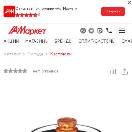
Открыть в приложении «АстМарке‪т‬»
Открыть
41
АКЦИИ
МАГАЗИНЫ
БРЕНДЫ
СПЛИТ-СИСТЕМЫ
СМА
Каталог
Посуда
Кастрюли
нет отзывов