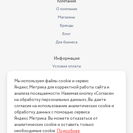
Компания
Гарантийный срок
1 год
О компании
Высота предмета
10,5
Магазины
Диаметр изделия (см)
Бренды
18
Блог
Ставка НДС
22
Для бизнеса
Дата регистрации
сертификата/декларации
16.11.2023
Информация
Дата окончания действия
Условия оплаты
сертификата/декларации
15.11.2028
Условия доставки
Мы используем файлы cookie и сервис
Условия возврата
Яндекс.Метрика для корректной работы сайта и
Нашли ошибку на сайте?
Напишите нам
.
анализа посещаемости. Нажимая кнопку «Согласен
на обработку персональных данных», Вы даете
2026 © Интернет-магазин "АстМаркет". У нас есть всё!
согласие на использование аналитических cookie и
обработку данных с помощью сервиса
Яндекс.Метрика. Вы можете отказаться от
аналитических cookie и оставить только
Политика конфиденциальности
необходимые cookie.
Подробнее
.