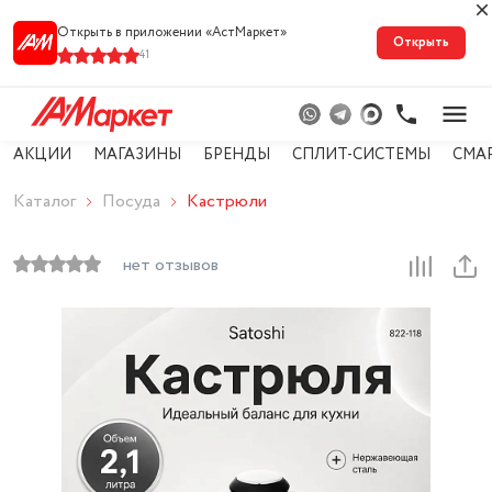
Открыть в приложении «АстМарке‪т‬»
Открыть
41
АКЦИИ
МАГАЗИНЫ
БРЕНДЫ
СПЛИТ-СИСТЕМЫ
СМА
Каталог
Посуда
Кастрюли
нет отзывов