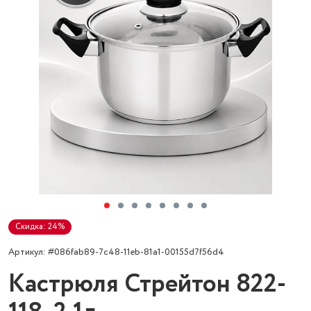
Скидка: 24%
Артикул: #086fab89-7c48-11eb-81a1-00155d7f56d4
Кастрюля Стрейтон 822-