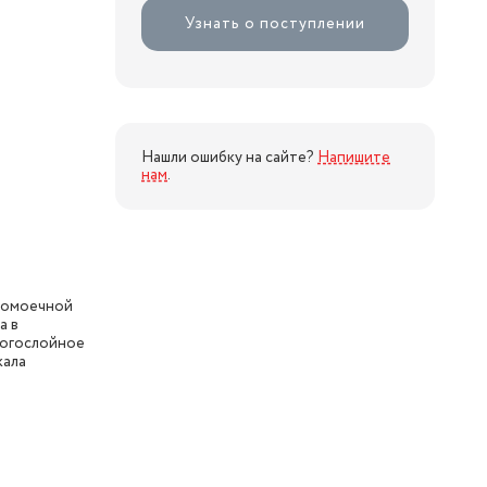
Узнать о поступлении
Нашли ошибку на сайте?
Напишите
нам
.
домоечной
а в
ногослойное
кала