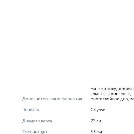
мытье в посудомоечн
крышка в комплекте,
Дополнительная информация
многослойное дно, ме
Линейка
Calypso
Диаметр верха
22 см
Толщина дна
5.5 мм