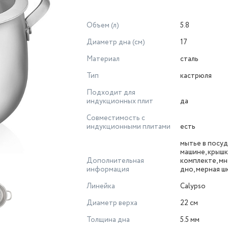
Объем (л)
5.8
Диаметр дна (см)
17
Материал
сталь
Тип
кастрюля
Подходит для
индукционных плит
да
Совместимость с
индукционными плитами
есть
мытье в посу
машине, крышк
Дополнительная
комплекте, м
информация
дно, мерная ш
Линейка
Calypso
Диаметр верха
22 см
Толщина дна
5.5 мм