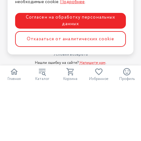
необходимые cookie.
Подробнее
.
Блог
Для бизнеса
Согласен на обработку персональных
данных
Информация
Условия оплаты
Отказаться от аналитических cookie
Условия доставки
Условия возврата
Нашли ошибку на сайте?
Напишите нам
.
2026 © Интернет-магазин "АстМаркет". У нас есть всё!
Главная
Каталог
Корзина
Избранное
Профиль
Политика конфиденциальности
Разработка сайта
ASTDESIGN