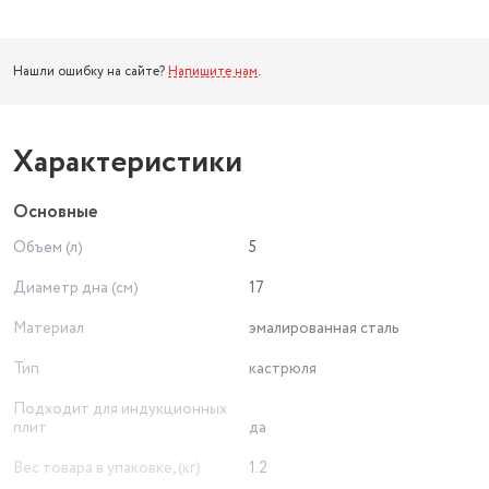
Нашли ошибку на сайте?
Напишите нам
.
Характеристики
Основные
Объем (л)
5
Диаметр дна (см)
17
Материал
эмалированная сталь
Тип
кастрюля
Подходит для индукционных
плит
да
Вес товара в упаковке, (кг)
1.2