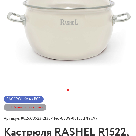
РАССРОЧКА на ВСЁ
300 бонусов за отзыв
Артикул: #c2c68523-2f3d-11ed-8389-00155d7f9c97
Кастрюля RASHEL R1522,