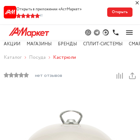
Открыть в приложении «АстМарке‪т‬»
Открыть
41
АКЦИИ
МАГАЗИНЫ
БРЕНДЫ
СПЛИТ-СИСТЕМЫ
СМА
Каталог
Посуда
Кастрюли
нет отзывов