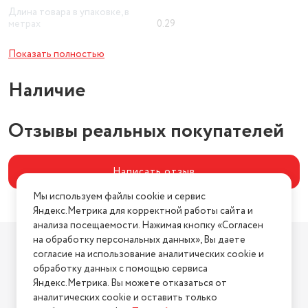
Длина товара в упаковке, в
метрах
0.29
Ширина товара в упаковке, в
Показать полностью
метрах
0.14
Наличие
Высота товара в упаковке, в
метрах
0.245
Объем товара в упаковке, в
Отзывы реальных покупателей
литрах
9.947
Написать отзыв
Мы используем файлы cookie и сервис
Яндекс.Метрика для корректной работы сайта и
анализа посещаемости. Нажимая кнопку «Согласен
Компания
на обработку персональных данных», Вы даете
согласие на использование аналитических cookie и
О компании
обработку данных с помощью сервиса
Магазины
Яндекс.Метрика. Вы можете отказаться от
Бренды
аналитических cookie и оставить только