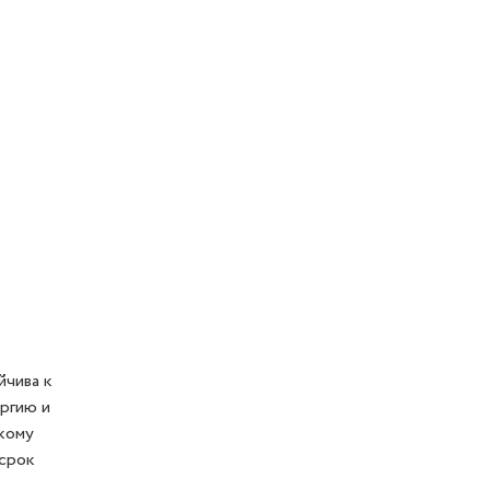
йчива к
ергию и
скому
 срок