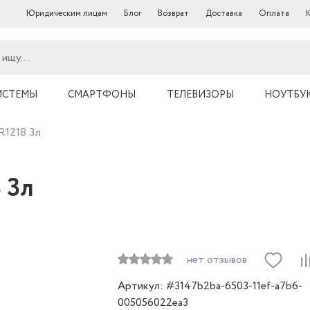
Юридическим лицам
Блог
Возврат
Доставка
Оплата
ИСТЕМЫ
СМАРТФОНЫ
ТЕЛЕВИЗОРЫ
НОУТБУ
1218 3л
 3л
нет отзывов
Артикул: #3147b2ba-6503-11ef-a7b6-
005056022ea3