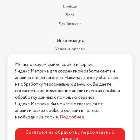
Бренды
Блог
Для бизнеса
Информация
Условия оплаты
Условия доставки
Мы используем файлы cookie и сервис
Условия возврата
Яндекс.Метрика для корректной работы сайта и
Нашли ошибку на сайте?
Напишите нам
.
анализа посещаемости. Нажимая кнопку «Согласен
на обработку персональных данных», Вы даете
2026 © Интернет-магазин "АстМаркет". У нас есть всё!
согласие на использование аналитических cookie и
обработку данных с помощью сервиса
Яндекс.Метрика. Вы можете отказаться от
аналитических cookie и оставить только
Политика конфиденциальности
необходимые cookie.
Подробнее
.
Согласен на обработку персональных
данных