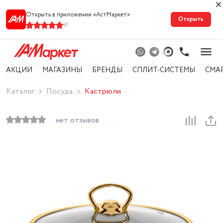
Открыть в приложении «АстМарке‪т‬»
Открыть
41
АКЦИИ
МАГАЗИНЫ
БРЕНДЫ
СПЛИТ-СИСТЕМЫ
СМА
Каталог
Посуда
Кастрюли
нет отзывов