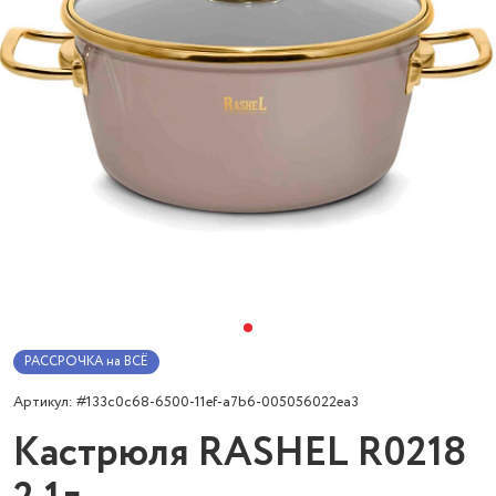
РАССРОЧКА на ВСЁ
Артикул: #133c0c68-6500-11ef-a7b6-005056022ea3
Кастрюля RASHEL R0218