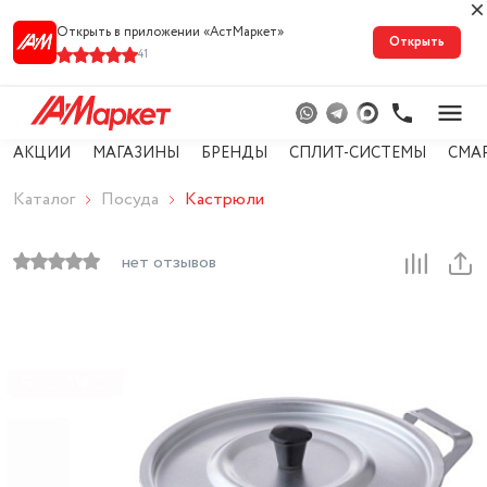
Открыть в приложении «АстМарке‪т‬»
Открыть
41
АКЦИИ
МАГАЗИНЫ
БРЕНДЫ
СПЛИТ-СИСТЕМЫ
СМА
Каталог
Посуда
Кастрюли
нет отзывов