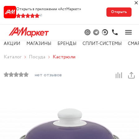
Открыть в приложении «АстМарке‪т‬»
Открыть
41
АКЦИИ
МАГАЗИНЫ
БРЕНДЫ
СПЛИТ-СИСТЕМЫ
СМА
Каталог
Посуда
Кастрюли
нет отзывов