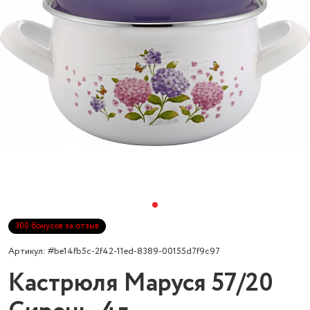
300 бонусов за отзыв
Артикул: #be14fb5c-2f42-11ed-8389-00155d7f9c97
Кастрюля Маруся 57/20