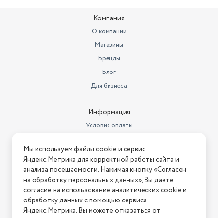
Компания
О компании
Магазины
Бренды
Блог
Для бизнеса
Информация
Условия оплаты
Условия доставки
Мы используем файлы cookie и сервис
Условия возврата
Яндекс.Метрика для корректной работы сайта и
Нашли ошибку на сайте?
Напишите нам
.
анализа посещаемости. Нажимая кнопку «Согласен
на обработку персональных данных», Вы даете
2026 © Интернет-магазин "АстМаркет". У нас есть всё!
согласие на использование аналитических cookie и
обработку данных с помощью сервиса
Яндекс.Метрика. Вы можете отказаться от