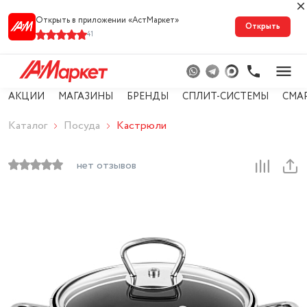
Открыть в приложении «АстМарке‪т‬»
Открыть
41
АКЦИИ
МАГАЗИНЫ
БРЕНДЫ
СПЛИТ-СИСТЕМЫ
СМА
Каталог
Посуда
Кастрюли
нет отзывов