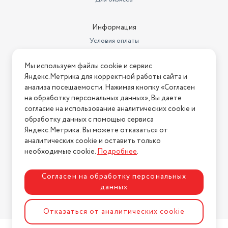
Информация
Условия оплаты
Условия доставки
Мы используем файлы cookie и сервис
Условия возврата
Яндекс.Метрика для корректной работы сайта и
Нашли ошибку на сайте?
Напишите нам
.
анализа посещаемости. Нажимая кнопку «Согласен
на обработку персональных данных», Вы даете
2026 © Интернет-магазин "АстМаркет". У нас есть всё!
согласие на использование аналитических cookie и
обработку данных с помощью сервиса
Яндекс.Метрика. Вы можете отказаться от
аналитических cookie и оставить только
Политика конфиденциальности
необходимые cookie.
Подробнее
.
Согласен на обработку персональных
данных
Разработка сайта
ASTDESIGN
Отказаться от аналитических cookie