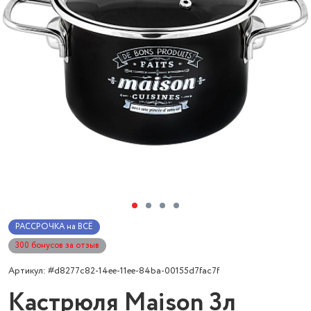
РАССРОЧКА на ВСЁ
300 бонусов за отзыв
Артикул: #d8277c82-14ee-11ee-84ba-00155d7fac7f
Кастрюля Maison 3л