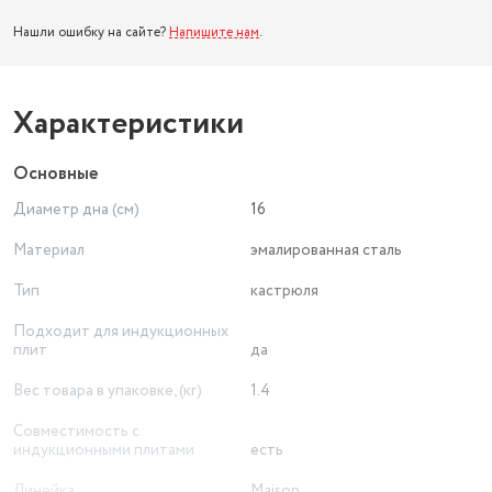
Нашли ошибку на сайте?
Напишите нам
.
Характеристики
Основные
Диаметр дна (см)
16
Материал
эмалированная сталь
Тип
кастрюля
Подходит для индукционных
плит
да
Вес товара в упаковке, (кг)
1.4
Совместимость с
индукционными плитами
есть
Линейка
Maison