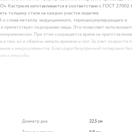
». Кастрюля изготавливается в соответствии с ГОСТ 27002-
ть толщину стали на каждом участке изделия.
3-х слоев металла: индукционного, термоаккумулирующего и
и препятствует подгоранию пищи. Это позволяет использоват
локерамических. При этом сокращается время на приготовление
 газа, но и сберечь немало времени и сил. За счет скорости г
аминов и микроэлементов. Благодаря безупречной полировке бе
рии и микробы.
м для выхода пара, выполненная из высококачественного тер
отвращающая проливание жидкости. Широкий металлический о
меется возможность наблюдать процесс приготовления блюд
Диаметр дна
22,5 см