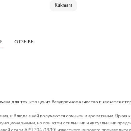
Kukmara
Е
ОТЗЫВЫ
чена для тех, кто ценит безупречное качество и является ст
ния, и блюда в ней получаются сочными и ароматными. Яркая 
функциональными, но при этом стильными и актуальными предм
вой стали AISI 304 (18/10) известного мирового производите