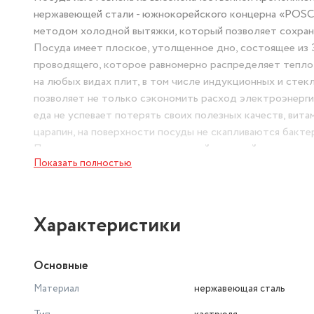
нержавеющей стали - южнокорейского концерна «POSCO
методом холодной вытяжки, который позволяет сохрани
Посуда имеет плоское, утолщенное дно, состоящее из 
проводящего, которое равномерно распределяет тепло 
на любых видах плит, в том числе индукционных и стек
позволяет не только сэкономить расход электроэнергии и
еда не успевает потерять своих полезных качеств, вит
царапин, на поверхности посуды не скапливаются бакте
Посуда комплектуется стеклянной крышкой с отверстие
Показать полностью
стекла, идеально прилегающая к краям посуды и пред
защищает крышку от сколов и внешних повреждений. И
Характеристики
Основные
Материал
нержавеющая сталь