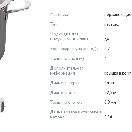
Материал
нержавеющая 
Тип
кастрюля
Подходит для
индукционных плит
да
Вес товара в упаковке, (кг)
2.7
Толщина дна (мм)
4
Дополнительная
информация
крышка в ком
Диаметр верха
24см
Диаметр дна
22,5 см
Толщина стенок
0.8 мм
Длина товара в упаковке, в
метрах
0.34