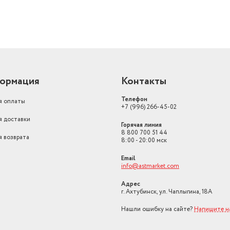
ормация
Контакты
Телефон
я оплаты
+7 (996) 266-45-02
я доставки
Горячая линия
8 800 700 51 44
я возврата
8:00 - 20:00 мск
Email
info@astmarket.com
Адрес
г. Ахтубинск, ул. Чаплыгина, 18А
Нашли ошибку на сайте?
Напишите н