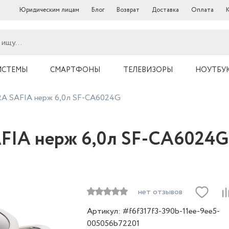
Юридическим лицам
Блог
Возврат
Доставка
Оплата
ИСТЕМЫ
СМАРТФОНЫ
ТЕЛЕВИЗОРЫ
НОУТБУ
 SAFIA нерж 6,0л SF-CA6024G
IA нерж 6,0л SF-CA6024G
нет отзывов
Артикул: #f6f317f3-390b-11ee-9ee5-
005056b72201