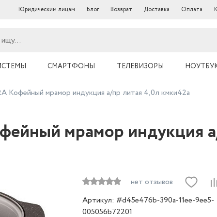
Юридическим лицам
Блог
Возврат
Доставка
Оплата
ИСТЕМЫ
СМАРТФОНЫ
ТЕЛЕВИЗОРЫ
НОУТБУ
Кофейный мрамор индукция а/пр литая 4,0л кмки42а
йный мрамор индукция а/п
нет отзывов
Артикул: #d45e476b-390a-11ee-9ee5-
005056b72201