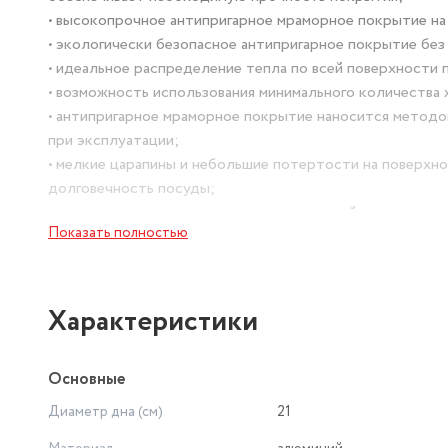
• высокопрочное антипригарное мраморное покрытие на
• экологически безопасное антипригарное покрытие бе
• идеальное распределение тепла по всей поверхности 
• возможность использования минимального количества 
• антипригарное мраморное покрытие наносится метод
при эксплуатации;
• мелкие царапины и небольшие потертости на поверхно
долговечность посуды;
• продукты не пригорают и сохраняют свой вкус;
Показать полностью
• возможность приготовления вкусной и здоровой пищи б
• стеклянная крышка позволяет следить за процессом п
• утолщенное дно до 6 мм;
• высокая теплопроводность и эргономичность;
Характеристики
• легкость мытья;
• подходит для всех типов плит, кроме индукционных;
Основные
• можно мыть в посудомоечной машине.
Стенка кастрюли-жаровни состоит из 6 слоев:
Диаметр дна (см)
21
• внутреннее покрытие "мрамор";