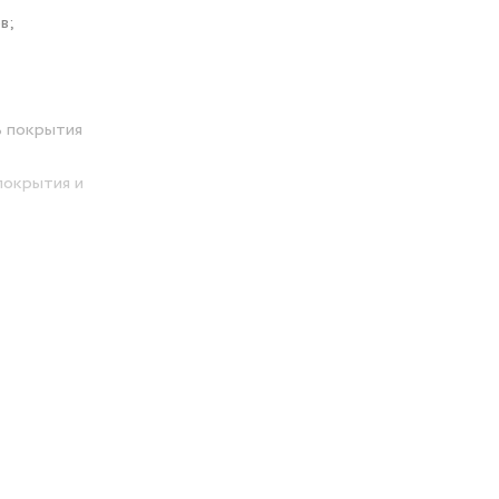
в;
ь покрытия
покрытия и