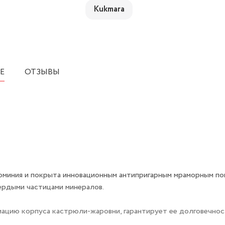
Kukmara
Е
ОТЗЫВЫ
люминия и покрыта инновационным антипригарным мраморным п
ердыми частицами минералов.
мацию корпуса кастрюли-жаровни, гарантирует ее долговечнос