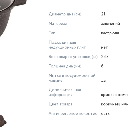
Диаметр дна (см)
21
Материал
алюминий
Тип
кастрюля
Подходит для
индукционных плит
нет
Вес товара в упаковке, (кг)
2.63
Толщина дна (мм)
6
Мытье в посудомоечной
машине
да
Дополнительная
информация
крышка в ком
Цвет товара
коричневый/ч
Антипригарное покрытие
есть