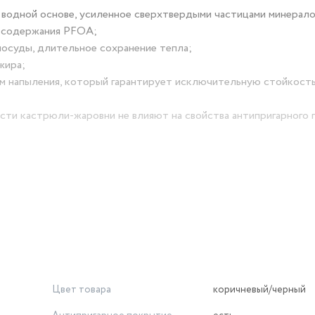
 водной основе, усиленное сверхтвердыми частицами минерало
з содержания PFOA;
посуды, длительное сохранение тепла;
жира;
ом напыления, который гарантирует исключительную стойкост
сти кастрюли-жаровни не влияют на свойства антипригарного 
ез добавления масла, как на раскаленных камнях;
риготовления пищи;
Цвет товара
коричневый/черный