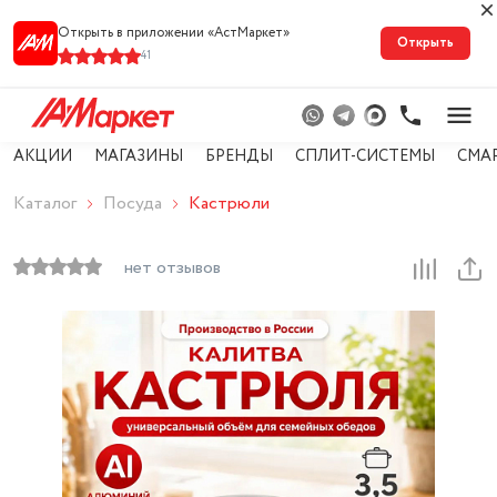
Открыть в приложении «АстМарке‪т‬»
Открыть
41
АКЦИИ
МАГАЗИНЫ
БРЕНДЫ
СПЛИТ-СИСТЕМЫ
СМА
Каталог
Посуда
Кастрюли
нет отзывов