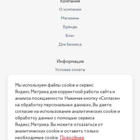
Компания
Гарантийный срок
1 год
О компании
Магазины
Высота предмета
17
Бренды
Диаметр изделия (см)
18
Блог
Ставка НДС
22
Для бизнеса
Дата регистрации
сертификата/декларации
04.08.2023
Информация
Условия оплаты
Дата окончания действия
сертификата/декларации
03.08.2026
Условия доставки
Мы используем файлы cookie и сервис
Условия возврата
Яндекс.Метрика для корректной работы сайта и
Нашли ошибку на сайте?
Напишите нам
.
анализа посещаемости. Нажимая кнопку «Согласен
на обработку персональных данных», Вы даете
2026 © Интернет-магазин "АстМаркет". У нас есть всё!
согласие на использование аналитических cookie и
обработку данных с помощью сервиса
Яндекс.Метрика. Вы можете отказаться от
аналитических cookie и оставить только
Политика конфиденциальности
необходимые cookie.
Подробнее
.