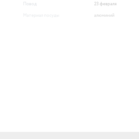
Повод
23 февраля
Материал посуды
алюминий
Страна производства
Россия
Ширина предмета
24
Внутренее покрытие
антипригарное
Особенности
с крышкой
Номер декларации
й
соответствия
РОСС RU Д-RU.РА01.В