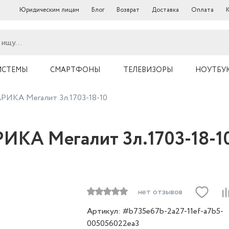
Юридическим лицам
Блог
Возврат
Доставка
Оплата
ИСТЕМЫ
СМАРТФОНЫ
ТЕЛЕВИЗОРЫ
НОУТБУ
РИКА Мегалит 3л.1703-18-10
ИКА Мегалит 3л.1703-18-1
нет отзывов
Артикул: #b735e67b-2a27-11ef-a7b5-
005056022ea3