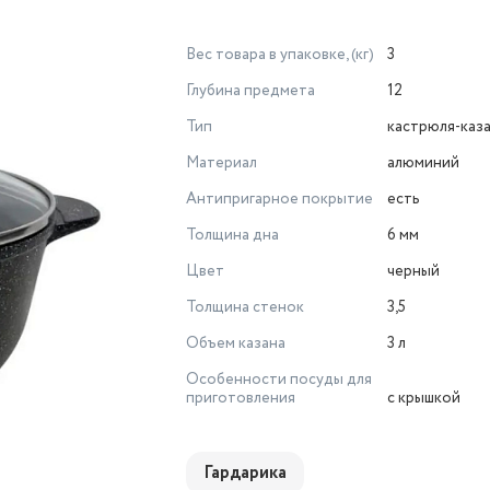
Вес товара в упаковке, (кг)
3
Глубина предмета
12
Тип
кастрюля-каз
Материал
алюминий
Антипригарное покрытие
есть
Толщина дна
6 мм
Цвет
черный
Толщина стенок
3,5
Объем казана
3 л
Особенности посуды для
приготовления
с крышкой
Гардарика