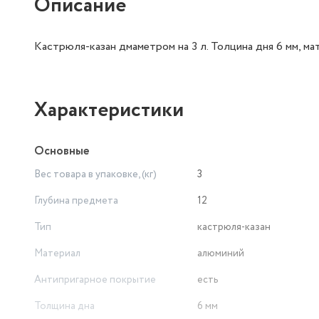
Описание
Кастрюля-казан дмаметром на 3 л. Толцина дня 6 мм, м
Характеристики
Основные
Вес товара в упаковке, (кг)
3
Глубина предмета
12
Тип
кастрюля-казан
Материал
алюминий
Антипригарное покрытие
есть
Толщина дна
6 мм