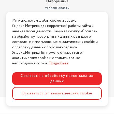
Информация
Условия оплаты
Условия доставки
Мы используем файлы cookie и сервис
Условия возврата
Яндекс.Метрика для корректной работы сайта и
Нашли ошибку на сайте?
Напишите нам
.
анализа посещаемости. Нажимая кнопку «Согласен
на обработку персональных данных», Вы даете
2026 © Интернет-магазин "АстМаркет". У нас есть всё!
согласие на использование аналитических cookie и
обработку данных с помощью сервиса
Яндекс.Метрика. Вы можете отказаться от
аналитических cookie и оставить только
Политика конфиденциальности
необходимые cookie.
Подробнее
.
Согласен на обработку персональных
данных
Разработка сайта
ASTDESIGN
Отказаться от аналитических cookie