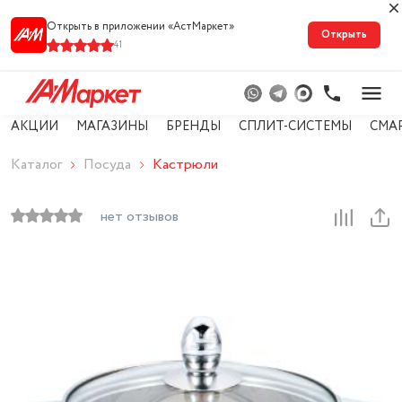
Открыть в приложении «АстМарке‪т‬»
Открыть
41
АКЦИИ
МАГАЗИНЫ
БРЕНДЫ
СПЛИТ-СИСТЕМЫ
СМА
Каталог
Посуда
Кастрюли
нет отзывов