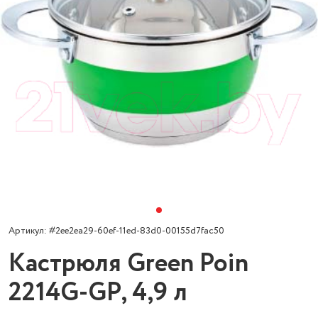
Артикул: #2ee2ea29-60ef-11ed-83d0-00155d7fac50
Кастрюля Green Poin
2214G-GP, 4,9 л