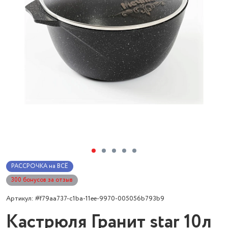
РАССРОЧКА на ВСЁ
300 бонусов за отзыв
Артикул: #f79aa737-c1ba-11ee-9970-005056b793b9
Кастрюля Гранит star 10л