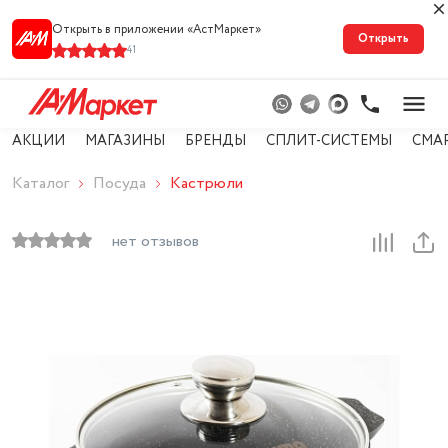
Открыть в приложении «АстМарке‪т‬»
Открыть
41
АКЦИИ
МАГАЗИНЫ
БРЕНДЫ
СПЛИТ-СИСТЕМЫ
СМА
Каталог
Посуда
Кастрюли
нет отзывов