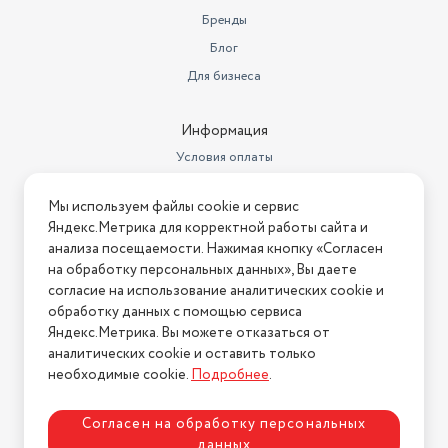
Бренды
-Приготовления первых и вторых блюд
Диаметр дна посуды
14 см
Блог
-Тушения овощей и мяса
Назначение посуды
для дома
Для бизнеса
Назначение подарка
бабушке
-Кипячения молока и варки компотов
Информация
Длина товара в упаковке, в
Условия оплаты
метрах
0.27
-Использования на газовых, электрических и индукционных
Условия доставки
плитах
Ширина товара в упаковке, в
Мы используем файлы cookie и сервис
Условия возврата
метрах
0.22
Яндекс.Метрика для корректной работы сайта и
Почему стоит выбрать?
Нашли ошибку на сайте?
Напишите нам
.
анализа посещаемости. Нажимая кнопку «Согласен
Высота товара в упаковке, в
на обработку персональных данных», Вы даете
метрах
0.14
2026 © Интернет-магазин "АстМаркет". У нас есть всё!
-Гигиеничность – гладкая поверхность не впитывает запахи
согласие на использование аналитических cookie и
Повод
масленица
обработку данных с помощью сервиса
Яндекс.Метрика. Вы можете отказаться от
-Долговечность – устойчивость к коррозии и высоким
Материал посуды
Эмалированная сталь
аналитических cookie и оставить только
Политика конфиденциальности
температурам
необходимые cookie.
Подробнее
.
Страна производства
Россия
-Универсальность – подходит для всех типов плит
Гарантийный срок
1 год
Согласен на обработку персональных
данных