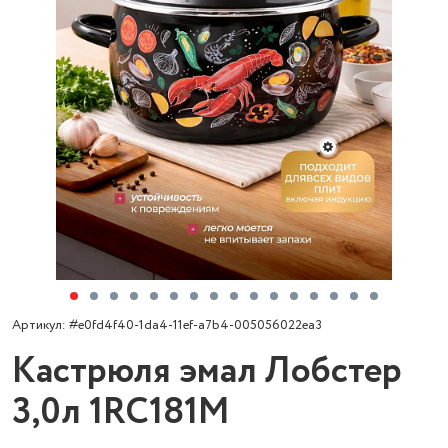
Артикул: #e0fd4f40-1da4-11ef-a7b4-005056022ea3
Кастрюля эмал Лобстер
3,0л 1RC181M