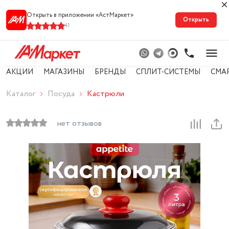
Открыть в приложении «АстМарке‪т‬»
Открыть
41
АКЦИИ
МАГАЗИНЫ
БРЕНДЫ
СПЛИТ-СИСТЕМЫ
СМА
Каталог
Посуда
Кастрюли
нет отзывов