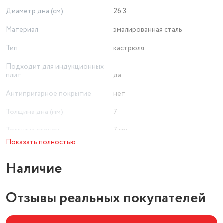
Диаметр дна (см)
26.3
Материал
эмалированная сталь
Тип
кастрюля
Подходит для индукционных
плит
да
Антипригарное покрытие
нет
Толщина дна (мм)
7
Толщина стенок
7 мм
Показать полностью
Наличие
Отзывы реальных покупателей