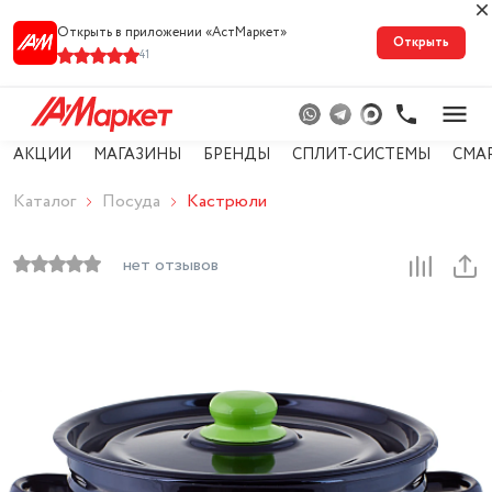
Открыть в приложении «АстМарке‪т‬»
Открыть
41
АКЦИИ
МАГАЗИНЫ
БРЕНДЫ
СПЛИТ-СИСТЕМЫ
СМА
Каталог
Посуда
Кастрюли
нет отзывов