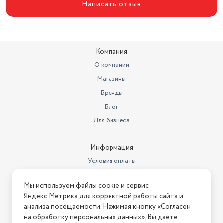
Написать отзыв
Компания
О компании
Магазины
Бренды
Блог
Для бизнеса
Информация
Условия оплаты
Условия доставки
Мы используем файлы cookie и сервис
Условия возврата
Яндекс.Метрика для корректной работы сайта и
Нашли ошибку на сайте?
Напишите нам
.
анализа посещаемости. Нажимая кнопку «Согласен
на обработку персональных данных», Вы даете
2026 © Интернет-магазин "АстМаркет". У нас есть всё!