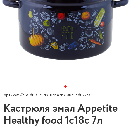
Артикул: #f7d16f0a-70d9-11ef-a7b7-005056022ea3
Кастрюля эмал Appetite
Healthy food 1с18с 7л