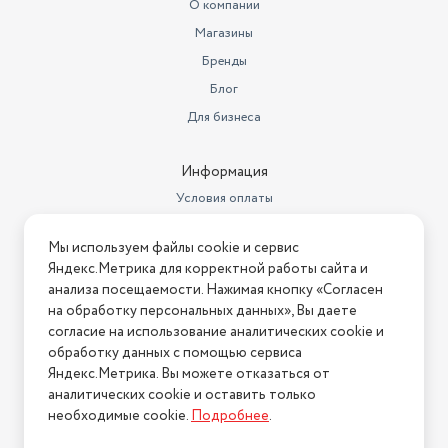
О компании
Магазины
Бренды
Блог
Для бизнеса
Информация
Условия оплаты
Условия доставки
Мы используем файлы cookie и сервис
Условия возврата
Яндекс.Метрика для корректной работы сайта и
Нашли ошибку на сайте?
Напишите нам
.
анализа посещаемости. Нажимая кнопку «Согласен
на обработку персональных данных», Вы даете
2026 © Интернет-магазин "АстМаркет". У нас есть всё!
согласие на использование аналитических cookie и
обработку данных с помощью сервиса
Яндекс.Метрика. Вы можете отказаться от
аналитических cookie и оставить только
Политика конфиденциальности
необходимые cookie.
Подробнее
.