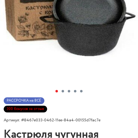
РАССРОЧКА на ВСЁ
300 бонусов за отзыв
Артикул: #8467e033-0462-11ee-84a4-00155d7fac7e
Кастрюля чугунная