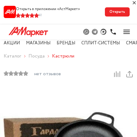
Открыть в приложении «АстМарке‪т‬»
Открыть
41
АКЦИИ
МАГАЗИНЫ
БРЕНДЫ
СПЛИТ-СИСТЕМЫ
СМА
Каталог
Посуда
Кастрюли
нет отзывов