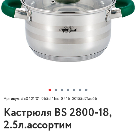
Артикул: #c0421f01-965d-11ed-8416-00155d7fac66
Кастрюля BS 2800-18,
2.5л.ассортим