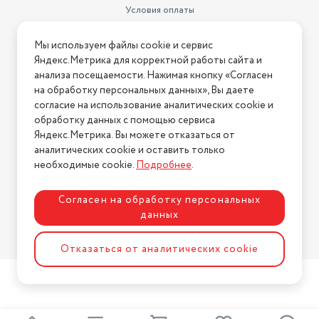
Условия оплаты
Условия доставки
Мы используем файлы cookie и сервис
Условия возврата
Яндекс.Метрика для корректной работы сайта и
Нашли ошибку на сайте?
Напишите нам
.
анализа посещаемости. Нажимая кнопку «Согласен
на обработку персональных данных», Вы даете
2026 © Интернет-магазин "АстМаркет". У нас есть всё!
согласие на использование аналитических cookie и
обработку данных с помощью сервиса
Яндекс.Метрика. Вы можете отказаться от
аналитических cookie и оставить только
Политика конфиденциальности
необходимые cookie.
Подробнее
.
Согласен на обработку персональных
данных
Разработка сайта
ASTDESIGN
Отказаться от аналитических cookie