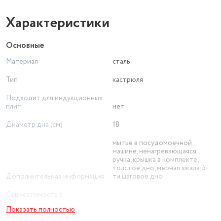
Характеристики
Основные
Материал
сталь
Тип
кастрюля
Подходит для индукционных
плит
нет
Диаметр дна (см)
18
мытье в посудомоечной
машине, ненагревающаяся
ручка, крышка в комплекте,
толстое дно, мерная шкала, 5-
Дополнительная информация
ти шаговое дно
Совместимость с
индукционными плитами
есть
Показать полностью