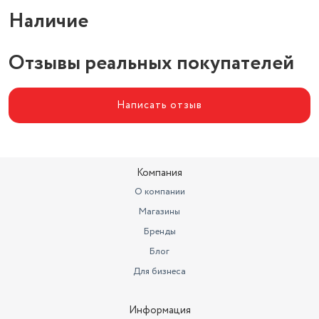
Толщина дна
10 мм
Наличие
Диаметр верха
18 см
Цвет товара
зеленый, красный
Отзывы реальных покупателей
Написать отзыв
Компания
О компании
Магазины
Бренды
Блог
Для бизнеса
Информация