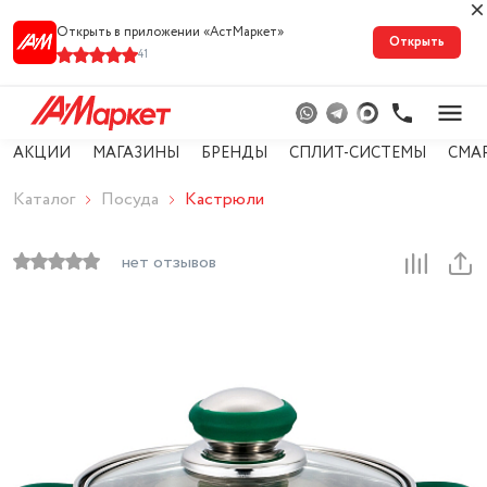
Открыть в приложении «АстМарке‪т‬»
Открыть
41
АКЦИИ
МАГАЗИНЫ
БРЕНДЫ
СПЛИТ-СИСТЕМЫ
СМА
Каталог
Посуда
Кастрюли
нет отзывов