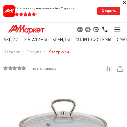
Открыть в приложении «АстМарке‪т‬»
Открыть
41
АКЦИИ
МАГАЗИНЫ
БРЕНДЫ
СПЛИТ-СИСТЕМЫ
СМА
Каталог
Посуда
Кастрюли
нет отзывов