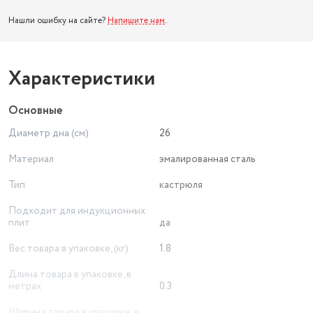
Нашли ошибку на сайте?
Напишите нам
.
Характеристики
Основные
Диаметр дна (см)
26
Материал
эмалированная сталь
Тип
кастрюля
Подходит для индукционных
плит
да
Вес товара в упаковке, (кг)
1.8
Длина товара в упаковке, в
метрах
0.3
Ширина товара в упаковке, в