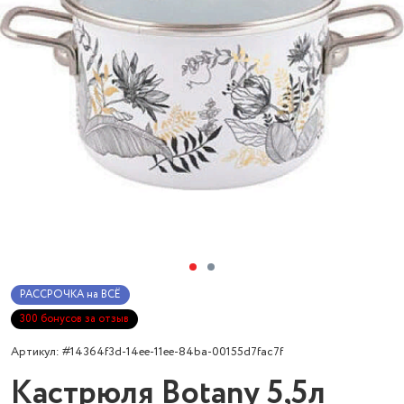
РАССРОЧКА на ВСЁ
300 бонусов за отзыв
Артикул: #14364f3d-14ee-11ee-84ba-00155d7fac7f
Кастрюля Botany 5,5л