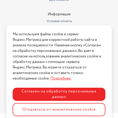
Информация
Условия оплаты
Условия доставки
Мы используем файлы cookie и сервис
Условия возврата
Яндекс.Метрика для корректной работы сайта и
Нашли ошибку на сайте?
Напишите нам
.
анализа посещаемости. Нажимая кнопку «Согласен
на обработку персональных данных», Вы даете
2026 © Интернет-магазин "АстМаркет". У нас есть всё!
согласие на использование аналитических cookie и
обработку данных с помощью сервиса
Яндекс.Метрика. Вы можете отказаться от
аналитических cookie и оставить только
Политика конфиденциальности
необходимые cookie.
Подробнее
.
Согласен на обработку персональных
данных
Разработка сайта
ASTDESIGN
Отказаться от аналитических cookie