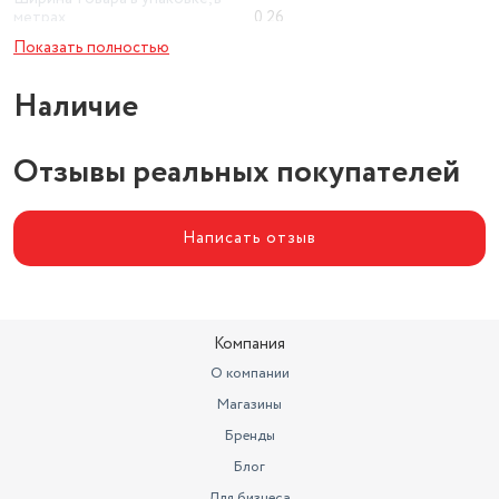
метрах
0.26
Показать полностью
Высота товара в упаковке, в
метрах
0.2
Наличие
Объем товара в упаковке, в
литрах
15.6
Отзывы реальных покупателей
Написать отзыв
Компания
О компании
Магазины
Бренды
Блог
Для бизнеса