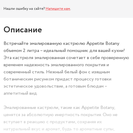
Нашли ошибку на сайте?
Напишите нам
.
Описание
Встречайте эмалированную кастрюлю Appetite Botany
объемом 2 литра – идеальный помощник для вашей кухни!
Эта кастрюля эмалированная сочетает в себе проверенную
временем надежность эмалированного покрытия и
современный стиль. Нежный белый фон с изящным
ботаническим рисунком придаст процессу готовки
эстетическое удовольствие, а готовым блюдам –
аппетитный вид.
Эмалированные кастрюли, такие как Appetite Botany,
ценятся за абсолютную инертность покрытия. Оно не
вступает в реакцию с продуктами, сохраняя их
натуральный вкус и аромат, будь то ароматные супы,