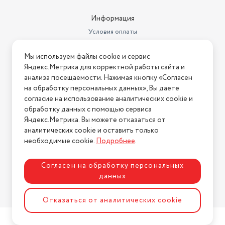
Цвет
белый
Информация
Крышка
с крышкой
Условия оплаты
Бренд
Appetite
Условия доставки
Мы используем файлы cookie и сервис
Условия возврата
Рисунок
цветы и растения
Яндекс.Метрика для корректной работы сайта и
Нашли ошибку на сайте?
Напишите нам
.
анализа посещаемости. Нажимая кнопку «Согласен
Диаметр крышки
17.2
на обработку персональных данных», Вы даете
2026 © Интернет-магазин "АстМаркет". У нас есть всё!
согласие на использование аналитических cookie и
Для индукционных плит
да
обработку данных с помощью сервиса
Высота стенок
11.5
Яндекс.Метрика. Вы можете отказаться от
аналитических cookie и оставить только
Политика конфиденциальности
Особенности посуды
Крышка в комплекте
необходимые cookie.
Подробнее
.
Объем кастрюли
2 л
Согласен на обработку персональных
Количество кастрюль в наборе
1
данных
Разработка сайта
ASTDESIGN
Номер декларации
РОСС RU Д-
Отказаться от аналитических cookie
соответствия
RU.РА01.В.38095/25
Диаметр дна посуды
18