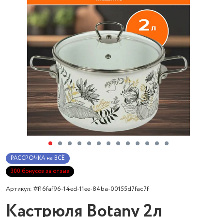
РАССРОЧКА на ВСЁ
300 бонусов за отзыв
Артикул: #f16faf96-14ed-11ee-84ba-00155d7fac7f
Кастрюля Botany 2л