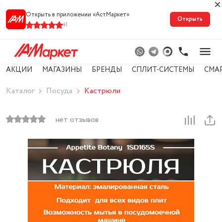
Открыть в приложении «АстМарке‪т‬»
Открыть
41
АКЦИИ
МАГАЗИНЫ
БРЕНДЫ
СПЛИТ-СИСТЕМЫ
СМА
Каталог
Посуда
Кастрюли
нет отзывов