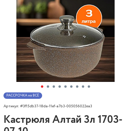
РАССРОЧКА на ВСЁ
Артикул: #3f15db37-18da-11ef-a7b3-005056022ea3
Кастрюля Алтай 3л 1703-