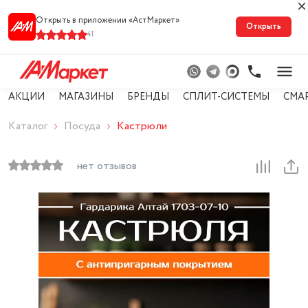
Открыть в приложении «АстМарке‪т‬»
Открыть
41
АКЦИИ
МАГАЗИНЫ
БРЕНДЫ
СПЛИТ-СИСТЕМЫ
СМА
Каталог
Посуда
Кастрюли
нет отзывов