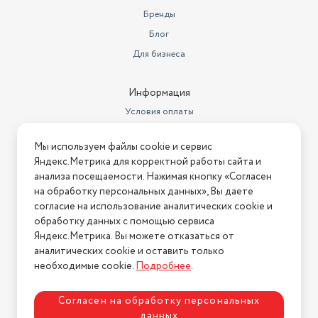
Назначение посуды
подарка
Бренды
Блог
Назначение подарка
маме
Для бизнеса
Длина товара в упаковке, в
метрах
0.25
Информация
Ширина товара в упаковке, в
Условия оплаты
метрах
0.25
Условия доставки
Высота товара в упаковке, в
Мы используем файлы cookie и сервис
метрах
Условия возврата
0.13
Яндекс.Метрика для корректной работы сайта и
Нашли ошибку на сайте?
Напишите нам
.
анализа посещаемости. Нажимая кнопку «Согласен
Объем товара в упаковке, в
литрах
8.125
на обработку персональных данных», Вы даете
2026 © Интернет-магазин "АстМаркет". У нас есть всё!
согласие на использование аналитических cookie и
Повод
8 марта
обработку данных с помощью сервиса
Яндекс.Метрика. Вы можете отказаться от
Материал посуды
Литой алюминий
аналитических cookie и оставить только
Политика конфиденциальности
необходимые cookie.
Подробнее
.
Страна производства
Россия
Гарантийный срок
1 год
Согласен на обработку персональных
данных