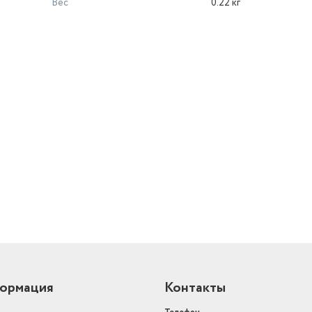
Вес
0.22 кг
й
ормация
Контакты