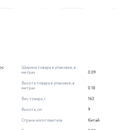
58381 (комплект из 2 шт) арт.58093 BW - это надежный и кач
и свежесть вашего бассейна.
ос
Ширина товара в упаковке, в
метрах
0.09
Высота товара в упаковке, в
метрах
0.18
Вес товара, г
163
Высота, см
9
Страна-изготовитель
Китай