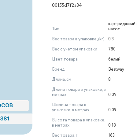
00155d7f2a34
картриджный 
Тип
насос
Вес товара в упаковке, (кг)
0.3
Вес с учетом упаковки
780
Цвет товара
белый
Бренд
Bestway
Длина, см
8
Длина товара в упаковке, в
метрах
0.09
Ширина товара в
упаковке, в метрах
0.09
Высота товара в упаковке,
в метрах
0.18
Вес товара, г
163