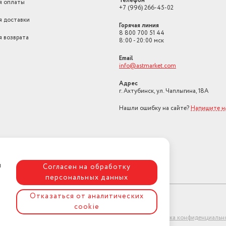
Телефон
я оплаты
+7 (996) 266-45-02
я доставки
Горячая линия
8 800 700 51 44
я возврата
8:00 - 20:00 мск
Email
info@astmarket.com
Адрес
г. Ахтубинск, ул. Чаплыгина, 18А
Нашли ошибку на сайте?
Напишите н
я
Согласен на обработку
персональных данных
Отказаться от аналитических
cookie
ет-магазин "АстМаркет". У нас есть всё!
Политика конфиденциальн