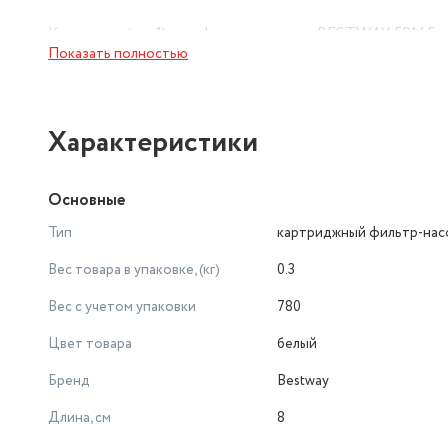
Картридж (тип1) для фильтр насосов BESTWAY 58145 и 
Показать полностью
аксессуар, который поможет вам поддерживать чистоту 
Характеристики
Основные
Тип
картриджный фильтр-нас
Вес товара в упаковке, (кг)
0.3
Вес с учетом упаковки
780
Цвет товара
белый
Бренд
Bestway
Длина, см
8