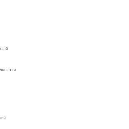
нный
лен, что
ной