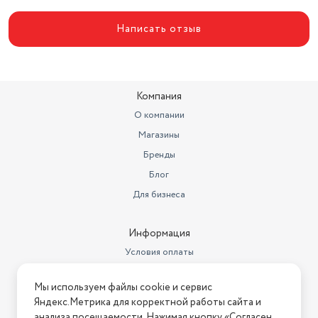
Написать отзыв
Компания
О компании
Магазины
Бренды
Блог
Для бизнеса
Информация
Условия оплаты
Условия доставки
Мы используем файлы cookie и сервис
Условия возврата
Яндекс.Метрика для корректной работы сайта и
Нашли ошибку на сайте?
Напишите нам
.
анализа посещаемости. Нажимая кнопку «Согласен