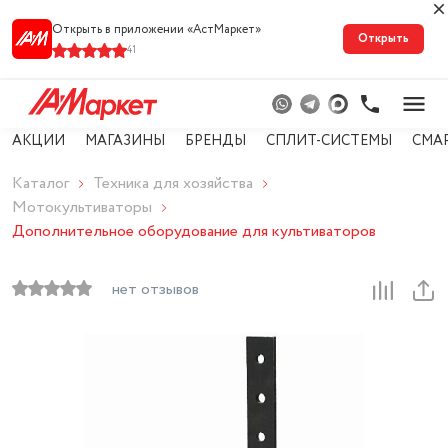
Открыть в приложении «АстМарке‪т‬»
Открыть
41
АКЦИИ
МАГАЗИНЫ
БРЕНДЫ
СПЛИТ-СИСТЕМЫ
СМА
Каталог
Техника для хозяйства
Мотокультиваторы
Дополнительное оборудование для культиваторов
нет отзывов