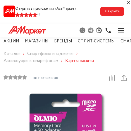
Открыть в приложении «АстМарке‪т‬»
Открыть
41
АКЦИИ
МАГАЗИНЫ
БРЕНДЫ
СПЛИТ-СИСТЕМЫ
СМА
Каталог
Смартфоны и гаджеты
Аксессуары к смартфонам
Карты памяти
нет отзывов