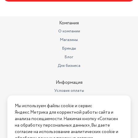
Компания
О компании
Магазины
Бренды
Блог
Для бизнеса
Информация
Условия оплаты
Условия доставки
Мы используем файлы cookie и сервис
Условия возврата
Яндекс.Метрика для корректной работы сайта и
Нашли ошибку на сайте?
Напишите нам
.
анализа посещаемости. Нажимая кнопку «Согласен
на обработку персональных данных», Вы даете
2026 © Интернет-магазин "АстМаркет". У нас есть всё!
согласие на использование аналитических cookie и