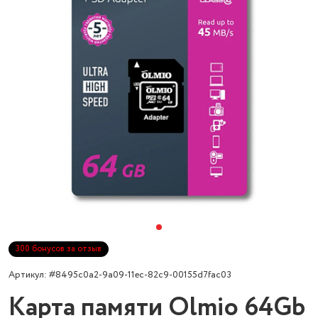
300 бонусов за отзыв
Артикул: #8495c0a2-9a09-11ec-82c9-00155d7fac03
Карта памяти Olmio 64Gb